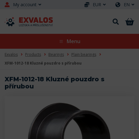
My account
EUR
EN
Menu
Exvalos
Products
Bearings
Plain bearings
XFM-1012-18 Kluzné pouzdro s přírubou
XFM-1012-18 Kluzné pouzdro s
přírubou