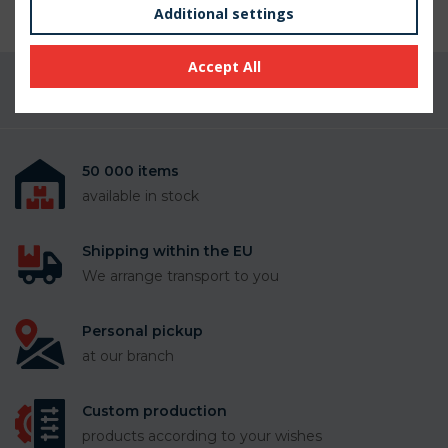
Additional settings
Accept All
Do you have a question about the
product?
50 000 items
available in stock
Shipping within the EU
We arrange transport to you
Personal pickup
at our branch
Custom production
products according to your wishes