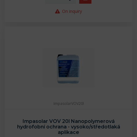
On inquiry
ImpasolarVOV20l
Impasolar VOV 20l Nanopolymerová
hydrofobní ochrana - vysoko/středotlaká
aplikace