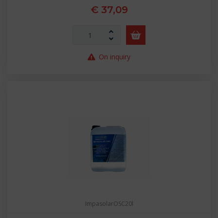
€ 37,09
On inquiry
ImpasolarOSC20l