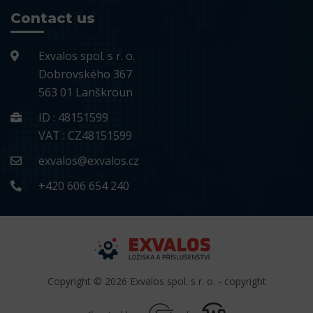
Contact us
Exvalos spol. s r. o.
Dobrovského 367
563 01 Lanškroun
ID : 48151599
VAT : CZ48151599
exvalos@exvalos.cz
+420 606 654 240
Copyright © 2026 Exvalos spol. s r. o. - copyright