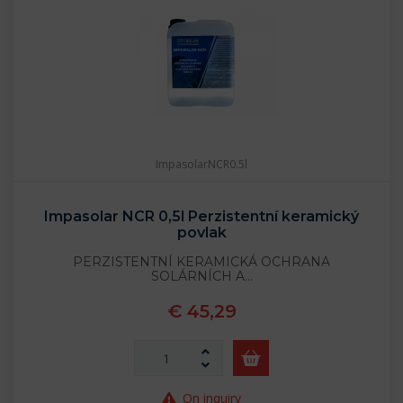
ImpasolarNCR0.5l
Impasolar NCR 0,5l Perzistentní keramický
povlak
PERZISTENTNÍ KERAMICKÁ OCHRANA
SOLÁRNÍCH A…
€ 45,29
On inquiry