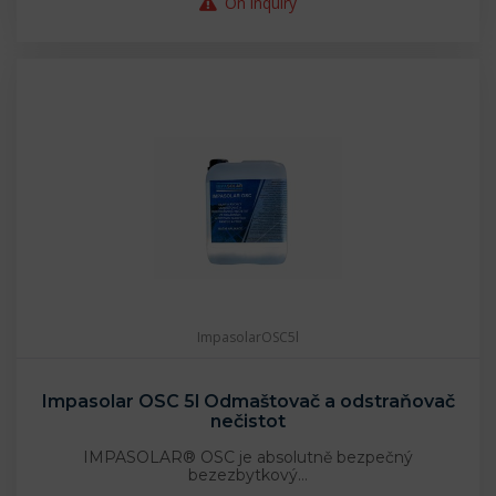
On inquiry
ImpasolarOSC5l
Impasolar OSC 5l Odmaštovač a odstraňovač
nečistot
IMPASOLAR® OSC je absolutně bezpečný
bezezbytkový…