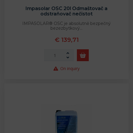
Impasolar OSC 20l Odmaštovač a
odstraňovač nečistot
IMPASOLAR® OSC je absolutně bezpečný
bezezbytkový…
€ 139,71
On inquiry