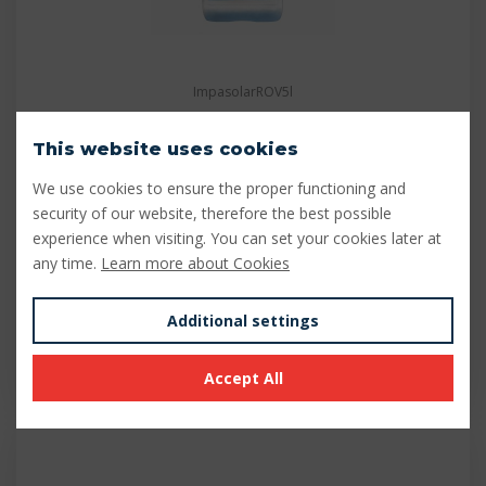
ImpasolarROV5l
This website uses cookies
Impasolar ROV 5l Nanopolymerová
hydrofobní ochrana
We use cookies to ensure the proper functioning and
NANOPOLYMEROVÁ HYDROFOBNÍ OCHRANA
security of our website, therefore the best possible
SOLÁRNÍCH A…
experience when visiting. You can set your cookies later at
any time.
Learn more about Cookies
€ 16,28
Additional settings
On inquiry
Accept All