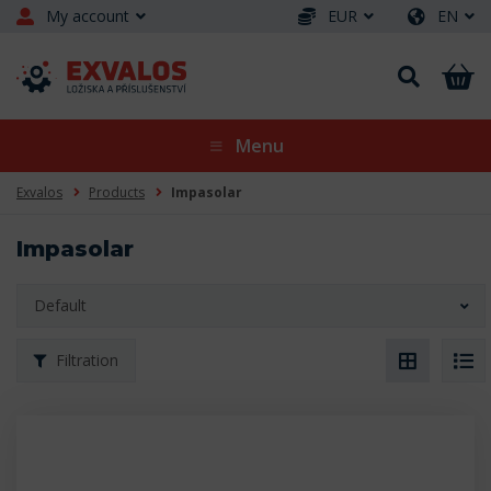
My account
EUR
EN
Menu
Exvalos
Products
Impasolar
Impasolar
Default
Filtration