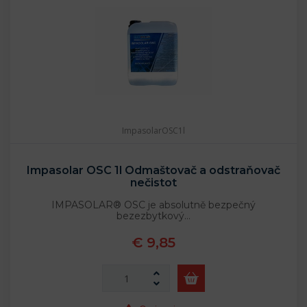
ImpasolarOSC1l
Impasolar OSC 1l Odmaštovač a odstraňovač
nečistot
IMPASOLAR® OSC je absolutně bezpečný
bezezbytkový…
€ 9,85