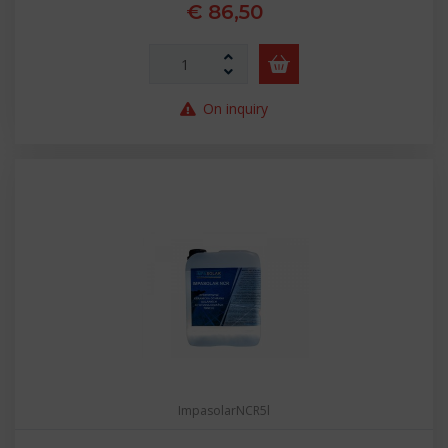
€ 86,50
On inquiry
ImpasolarNCR5l