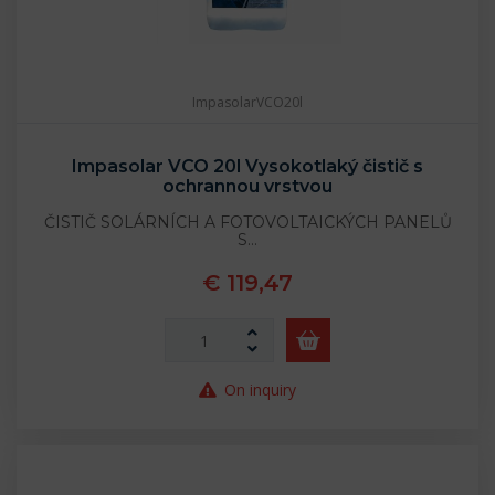
ImpasolarVCO20l
Impasolar VCO 20l Vysokotlaký čistič s
ochrannou vrstvou
ČISTIČ SOLÁRNÍCH A FOTOVOLTAICKÝCH PANELŮ
S…
€ 119,47
On inquiry