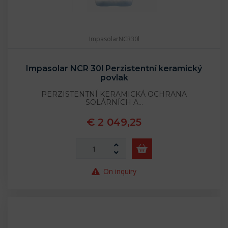
ImpasolarNCR30l
Impasolar NCR 30l Perzistentní keramický
povlak
PERZISTENTNÍ KERAMICKÁ OCHRANA
SOLÁRNÍCH A…
€ 2 049,25
On inquiry