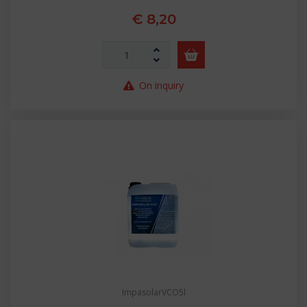
€ 8,20
On inquiry
ImpasolarVCO5l