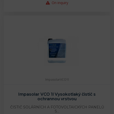
On inquiry
ImpasolarVCO1l
Impasolar VCO 1l Vysokotlaký čistič s
ochrannou vrstvou
ČISTIČ SOLÁRNÍCH A FOTOVOLTAICKÝCH PANELŮ
S…