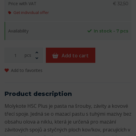
Price with VAT
€ 32,50
Get individual offer
Availability
In stock - 7 pcs
pcs
Add to cart
Add to favorites
Product description
Molykote HSC Plus je pasta na šrouby, závity a kovové
třecí spoje. Jedná se o mazací pastu s tuhými mazivy bez
obsahu olova a niklu, která je určená pro mazání
závitových spojů a styčných ploch kov/kov, pracujících v