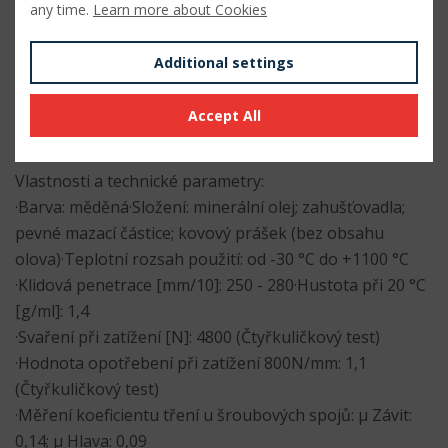
any time.
Learn more about Cookies
pro mazání šroubů na turbokompresorech dieselových
motorů, na přírubových spojích v chemickém průmyslu,
Additional settings
pro mazání šroubů na parních a plynových turbínách
nebo se aplikuje jako mazivo na elektricky vodivé
Accept All
součástky.
Vlastnosti a technické parametry:
·Barva: měděná·Složení: minerální olej; zahušťovadla;
pevné mazací částice; kovový prášek (bez obsahu
olova)·Teplotní rozsah použití: od -30 °C do +1100 °C
·Klidová penetrace [mm/10]: 250 - 280·Hustota při 20 °C
[g/ml]: 1,4
·Svaření při zatížení [N]: 4800 (Čtyřkuličkový test)
·Hodnota opotřebení při zatížení 800N/mm: 1,1
(Čtyřkuličkový test)
·Měření koeficientu tření u šroubových spojů: µ Závit:
0,14; µ Hlava: 0,09