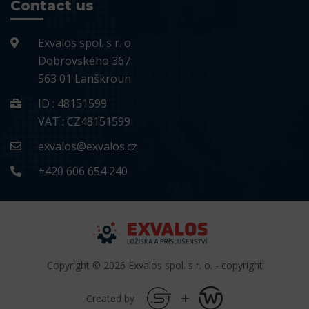
Contact us
Exvalos spol. s r. o.
Dobrovského 367
563 01 Lanškroun
ID : 48151599
VAT : CZ48151599
exvalos@exvalos.cz
+420 606 654 240
Copyright © 2026 Exvalos spol. s r. o. - copyright
Created by