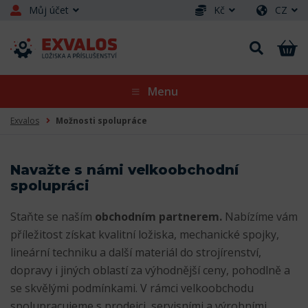
Můj účet
Kč
CZ
Menu
Exvalos
Možnosti spolupráce
Navažte s námi velkoobchodní
spolupráci
Staňte se naším
obchodním partnerem.
Nabízíme vám
příležitost získat kvalitní ložiska, mechanické spojky,
lineární techniku a další materiál do strojírenství,
dopravy i jiných oblastí za výhodnější ceny, pohodlně a
se skvělými podmínkami. V rámci velkoobchodu
spolupracujeme s prodejci, servisními a výrobními