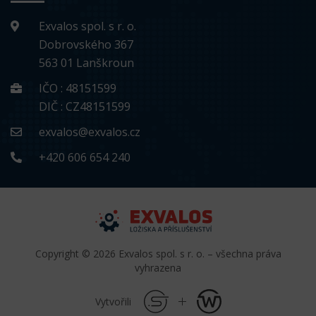
Exvalos spol. s r. o.
Dobrovského 367
563 01 Lanškroun
IČO : 48151599
DIČ : CZ48151599
exvalos@exvalos.cz
+420 606 654 240
Copyright © 2026 Exvalos spol. s r. o. – všechna práva
vyhrazena
Vytvořili