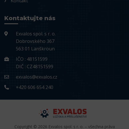
Kontakt
Kontaktujte nás
Exvalos spol. s r. o.
Dobrovského 367
563 01 Lanškroun
IČO : 48151599
DIČ : CZ48151599
exvalos@exvalos.cz
+420 606 654 240
Copyright © 2026 Exvalos spol. s r. o. – všechna práva