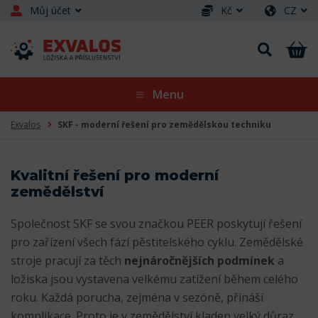
Můj účet
Kč
CZ
Menu
Exvalos
SKF - moderní řešení pro zemědělskou techniku
Kvalitní řešení pro moderní
zemědělství
Společnost SKF se svou značkou PEER poskytují řešení
pro zařízení všech fází pěstitelského cyklu. Zemědělské
stroje pracují za těch
nejnáročnějších podmínek
a
ložiska jsou vystavena velkému zatížení během celého
roku. Každá porucha, zejména v sezóně, přináší
komplikace. Proto je v zemědělství kladen velký důraz