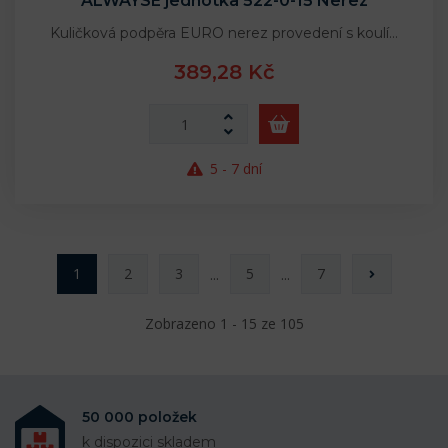
ALWAYSE jednotka 522-0-15 Nerez
Kuličková podpěra EURO nerez provedení s koulí…
389,28 Kč
5 - 7 dní
1
2
3
5
7
...
...
Zobrazeno 1 - 15 ze 105
50 000 položek
k dispozici skladem