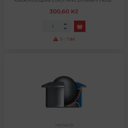
Kuličková podpěra EURO nerez provedení s koulí…
300,60 Kč
5 - 7 dní
185156125