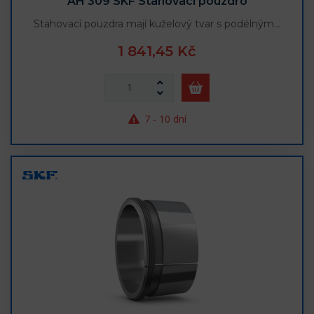
AH 309 SKF Stahovací pouzdro
Stahovací pouzdra mají kuželový tvar s podélným…
1 841,45 Kč
7 - 10 dní