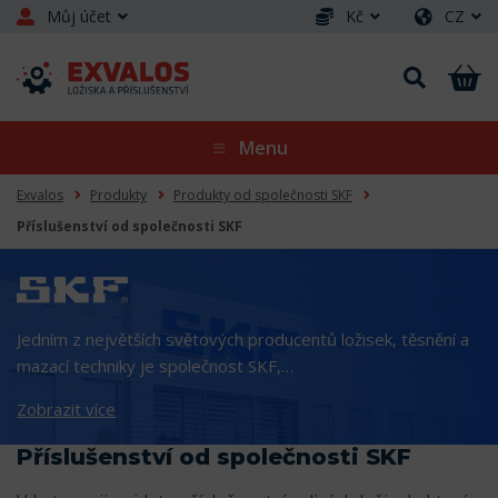
Můj účet
Kč
CZ
Menu
Exvalos
Produkty
Produkty od společnosti SKF
Příslušenství od společnosti SKF
Jedním z největších světových producentů ložisek, těsnění a
mazací techniky je společnost SKF,…
Zobrazit více
Příslušenství od společnosti SKF