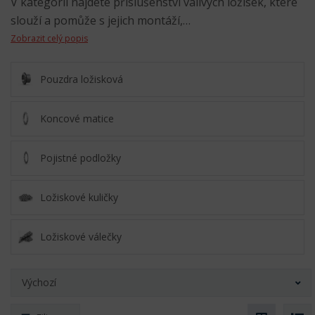
V kategorii najdete příslušenství valivých ložisek, které
slouží a pomůže s jejich montáží,…
Zobrazit celý popis
Pouzdra ložisková
Koncové matice
Pojistné podložky
Ložiskové kuličky
Ložiskové válečky
Výchozí