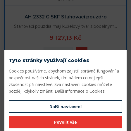
AH 2332 G SKF Stahovací pouzdro
Stahovací pouzdra mají kuželový tvar s podélným…
9 127,13 Kč
Tyto stránky využívají cookies
7 - 10 dní
Cookies používáme, abychom zajistili správné fungování a
bezpečnost našich stránek, tím pádem co nejlepší
zkušenost při návštěvě. Svá nastavení cookies můžete
později kdykoliv změnit.
Další informace o Cookies
Další nastavení
Povolit vše