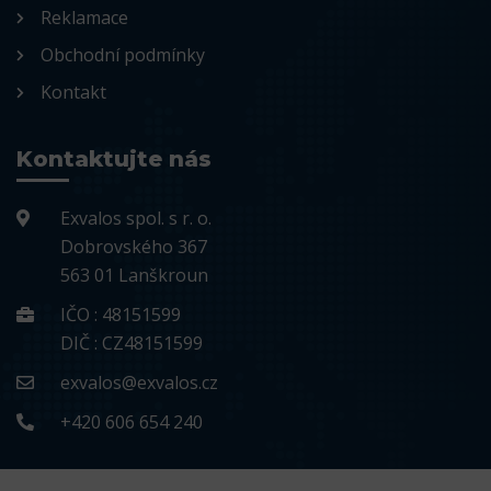
Reklamace
Obchodní podmínky
Kontakt
Kontaktujte nás
Exvalos spol. s r. o.
Dobrovského 367
563 01 Lanškroun
IČO : 48151599
DIČ : CZ48151599
exvalos@exvalos.cz
+420 606 654 240