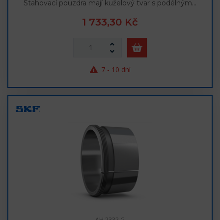
Stahovací pouzdra mají kuželový tvar s podélným…
1 733,30 Kč
7 - 10 dní
AH 2332 G