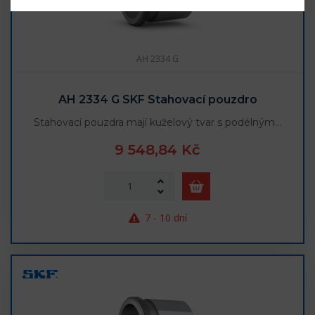
AH 2334 G
AH 2334 G SKF Stahovací pouzdro
Stahovací pouzdra mají kuželový tvar s podélným…
9 548,84 Kč
7 - 10 dní