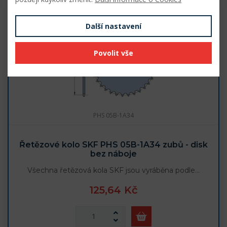
Další nastavení
Povolit vše
PHS 05B-1A34
Řetězové kolo SKF PHS 05B-1A34 zubů - disk
bez náboje
Všechna řetězová kola SKF jsou vyráběna podle…
125,64 Kč