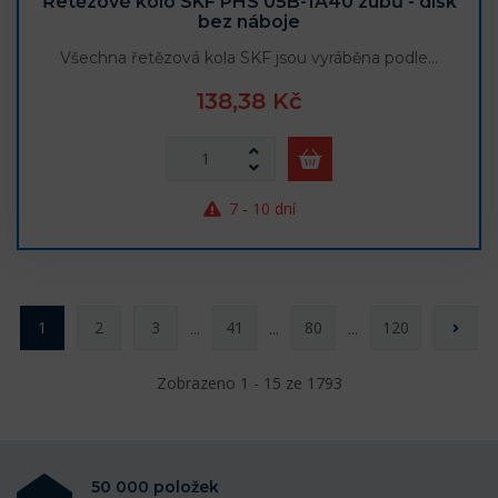
Řetězové kolo SKF PHS 05B-1A40 zubů - disk
bez náboje
Všechna řetězová kola SKF jsou vyráběna podle…
138,38 Kč
7 - 10 dní
1
2
3
41
80
120
...
...
...
Zobrazeno 1 - 15 ze 1793
50 000 položek