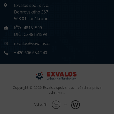
Exvalos spol. s r. o.
Dobrovského 367
563 01 Lanškroun
IČO : 48151599
DIČ : CZ48151599
exvalos@exvalos.cz
+420 606 654 240
Copyright © 2026 Exvalos spol. s r. o. – všechna práva
vyhrazena
Vytvořili