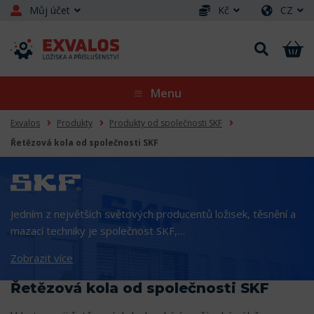
Můj účet
Kč
CZ
Menu
Exvalos
Produkty
Produkty od společnosti SKF
Řetězová kola od společnosti SKF
Jedním z největších světových producentů ložisek, těsnění a
mazací techniky je společnost SKF,…
Zobrazit více
Řetězová kola od společnosti SKF