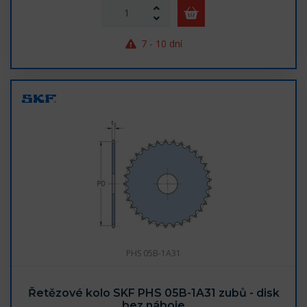
7 - 10 dní
PHS 05B-1A31
Řetězové kolo SKF PHS 05B-1A31 zubů - disk
bez náboje