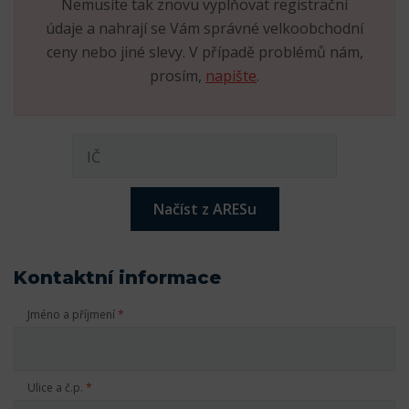
Nemusíte tak znovu vyplňovat registrační
údaje a nahrají se Vám správné velkoobchodní
ceny nebo jiné slevy. V případě problémů nám,
prosím,
napište
.
Načíst z ARESu
Kontaktní informace
Jméno a příjmení
*
Ulice a č.p.
*