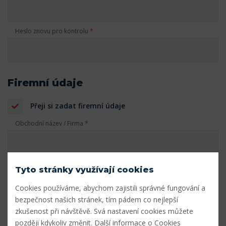
Heslo znovu pro kontrolu
*
Firemní údaje
Přeji si zadat firemní údaje
Obchodní název / Firma
*
IČ
*
Tyto stránky využívají cookies
Cookies používáme, abychom zajistili správné fungování a
bezpečnost našich stránek, tím pádem co nejlepší
DIČ
zkušenost při návštěvě. Svá nastavení cookies můžete
později kdykoliv změnit.
Další informace o Cookies