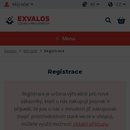
Můj účet
Kč
CZ
Menu
Exvalos
Můj účet
Registrace
Registrace
Registrace je určena výhradně pro nové
zákazníky, kteří u nás nakupují poprvé. V
případě, že jste u nás v minulosti již nakupovali
(např. prostřednictvím staré verze e-shopu),
můžete využít možnost
získání přístupu
.