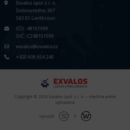
Exvalos spol. s r. o.
Dobrovského 367
563 01 Lanškroun
IČO : 48151599
DIČ : CZ48151599
exvalos@exvalos.cz
+420 606 654 240
Copyright © 2026 Exvalos spol. s r. o. – všechna práva
vyhrazena
Vytvořili