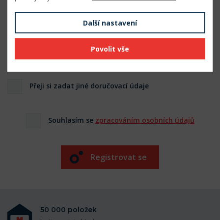
Web
Další nastavení
Povolit vše
Doručovací údaje
Přeji si zadat jiné doručovací údaje
Souhlasím se
zpracováním osobních údajů
Registrovat se
50 000 položek