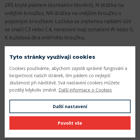
2RS krytá plastem (kontaktní těsnění), N drážka na
vnějším kroužku, NR drážka na vnějším kroužku s
pojistným kroužkem. Ložiska se zvýšenou radiální vůlí
se značí C3 nebo C4, nerezová mají označení W nebo S,
K kuželová díra vnitřního kroužku.
Dokumenty
Tyto stránky využívají cookies
rozmery_lozisek_rada_608.pdf
Stáhnout
Cookies používáme, abychom zajistili správné fungování a
bezpečnost našich stránek, tím pádem co nejlepší
zkušenost při návštěvě. Svá nastavení cookies můžete
Parametry
později kdykoliv změnit.
Další informace o Cookies
Vnitřní průměr (mm)
6
Další nastavení
Vnější průměr (mm)
19
Povolit vše
Šířka (mm)
6