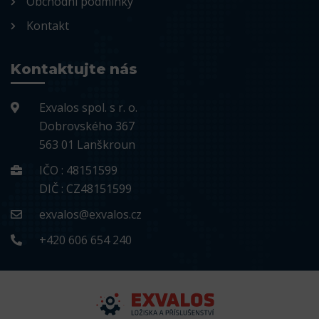
Obchodní podmínky
Kontakt
Kontaktujte nás
Exvalos spol. s r. o.
Dobrovského 367
563 01 Lanškroun
IČO : 48151599
DIČ : CZ48151599
exvalos@exvalos.cz
+420 606 654 240