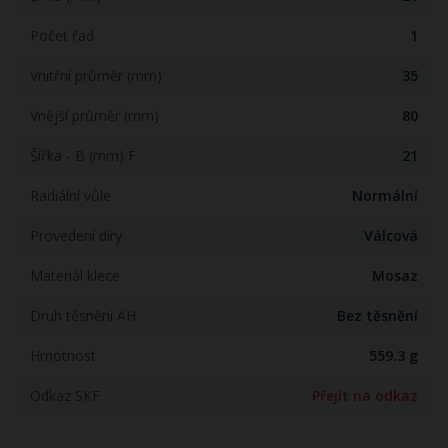
Počet řad
1
Vnitřní průměr (mm)
35
Vnější průměr (mm)
80
Šířka - B (mm) F
21
Radiální vůle
Normální
Provedení díry
Válcová
Materiál klece
Mosaz
Druh těsnění AH
Bez těsnění
Hmotnost
559.3 g
Odkaz SKF
Přejít na odkaz