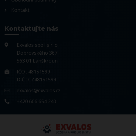
Kontakt
Kontaktujte nás
Exvalos spol. s r. o.
Dobrovského 367
563 01 Lanškroun
IČO : 48151599
DIČ : CZ48151599
exvalos@exvalos.cz
+420 606 654 240