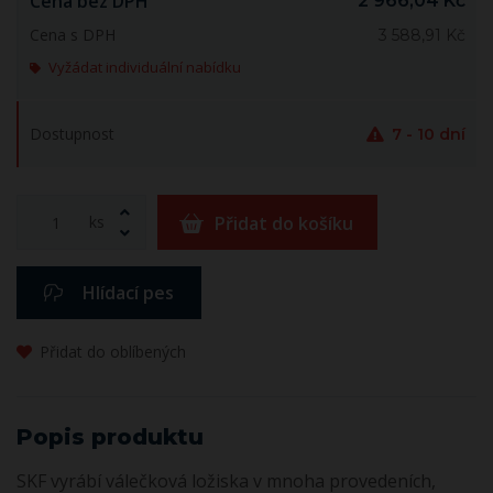
Cena bez DPH
2 966,04 Kč
Cena s DPH
3 588,91 Kč
Vyžádat individuální nabídku
Dostupnost
7 - 10 dní
ks
Přidat do košíku
Hlídací pes
Přidat do oblíbených
Popis produktu
SKF vyrábí válečková ložiska v mnoha provedeních,