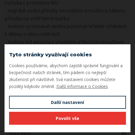
Ložiska v provedení NU
- mají dvě vodicí příruby na vnějším kroužku a žádnou
přírubu na vnitřním kroužku
- mohou vyrovnávat axiální posunutí hřídele vzhledem
k tělesu v obou směrech
- mohou být použita s vhodným příložným kroužkem
pro stabilizaci ložiska v axiálním směru
Tyto stránky využívají cookies
Dokumenty
Cookies používáme, abychom zajistili správné fungování a
bezpečnost našich stránek, tím pádem co nejlepší
SKF_VALIVA_LOZISKA.pdf
Stáhnout
zkušenost při návštěvě. Svá nastavení cookies můžete
později kdykoliv změnit.
Další informace o Cookies
Parametry
Další nastavení
Vnitřní průměr (mm)
35
Povolit vše
Vnější průměr (mm)
80
Šířka (mm)
21