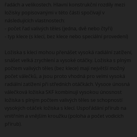
řadách a velikostech. Hlavní konstrukční rozdíly mezi
ložisky popisovanými v této části spočívají v
následujících vlastnostech:
- počet řad valivých těles (jedna, dvě nebo čtyři)
- typ klece (s klecí, bez klece nebo speciální provedení)
Ložiska s klecí mohou přenášet vysoká radiální zatížení,
snášet velká zrychlení a vysoké otáčky. Ložiska s plným
počtem valivých těles (bez klece) mají největší možný
počet válečků, a jsou proto vhodná pro velmi vysoká
radiální zatížení při středních otáčkách. Vysoce únosná
válečková ložiska SKF kombinují vysokou únosnost
ložiska s plným počtem valivých těles se schopností
vysokých otáček ložiska s klecí. Uspořádání přírub na
vnitřním a vnějším kroužku (poloha a počet vodicích
přírub).