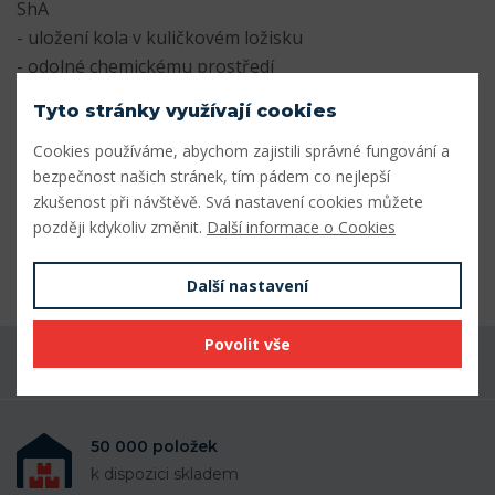
ShA
- uložení kola v kuličkovém ložisku
- odolné chemickému prostředí
Tyto stránky využívají cookies
PARAMETRY
Cookies používáme, abychom zajistili správné fungování a
Průměr kola (mm) 200
bezpečnost našich stránek, tím pádem co nejlepší
Průměr náboje (mm) 25
zkušenost při návštěvě. Svá nastavení cookies můžete
Šířka kola (mm) 60
později kdykoliv změnit.
Další informace o Cookies
Délka náboje (mm) 76
Nosnost (kg) 1200
Další nastavení
Povolit vše
Máte dotaz k produktu?
50 000 položek
k dispozici skladem