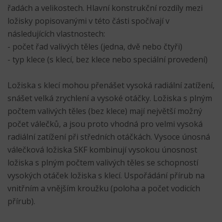
řadách a velikostech. Hlavní konstrukční rozdíly mezi
ložisky popisovanými v této části spočívají v
následujících vlastnostech:
- počet řad valivých těles (jedna, dvě nebo čtyři)
- typ klece (s klecí, bez klece nebo speciální provedení)
Ložiska s klecí mohou přenášet vysoká radiální zatížení,
snášet velká zrychlení a vysoké otáčky. Ložiska s plným
počtem valivých těles (bez klece) mají největší možný
počet válečků, a jsou proto vhodná pro velmi vysoká
radiální zatížení při středních otáčkách. Vysoce únosná
válečková ložiska SKF kombinují vysokou únosnost
ložiska s plným počtem valivých těles se schopností
vysokých otáček ložiska s klecí. Uspořádání přírub na
vnitřním a vnějším kroužku (poloha a počet vodicích
přírub).