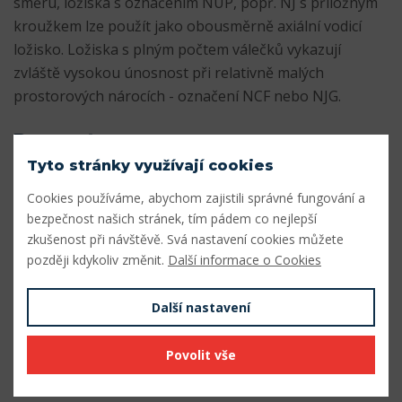
směru, ložiska s označením NUP, popř. NJ s příložným
kroužkem lze použít jako obousměrně axiální vodicí
ložisko. Ložiska s plným počtem válečků vykazují
zvláště vysokou únosnost při relativně malých
prostorových nárocích - označení NCF nebo NJG.
Parametry
Tyto stránky využívají cookies
Vnitřní průměr (mm)
55
Cookies používáme, abychom zajistili správné fungování a
Vnější průměr (mm)
120
bezpečnost našich stránek, tím pádem co nejlepší
zkušenost při návštěvě. Svá nastavení cookies můžete
Šířka (mm)
29
později kdykoliv změnit.
Další informace o Cookies
Vnitřní průměr (mm)
55
Další nastavení
Vnější průměr (mm)
120
Povolit vše
Šířka - B (mm) F
29