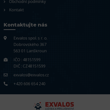
Obchodní podmínky
Kontakt
Kontaktujte nás
Exvalos spol. s r. o.
Dobrovského 367
563 01 Lanškroun
IČO : 48151599
DIČ : CZ48151599
exvalos@exvalos.cz
+420 606 654 240