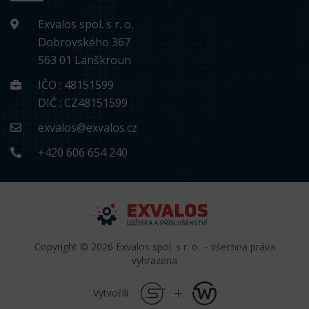
Exvalos spol. s r. o.
Dobrovského 367
563 01 Lanškroun
IČO : 48151599
DIČ : CZ48151599
exvalos@exvalos.cz
+420 606 654 240
Copyright © 2026 Exvalos spol. s r. o. – všechna práva
vyhrazena
Vytvořili