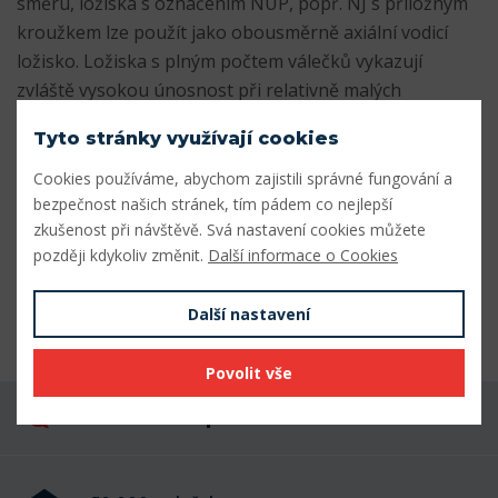
směru, ložiska s označením NUP, popř. NJ s příložným
kroužkem lze použít jako obousměrně axiální vodicí
ložisko. Ložiska s plným počtem válečků vykazují
zvláště vysokou únosnost při relativně malých
prostorových nárocích - označení NCF nebo NJG.
Tyto stránky využívají cookies
Parametry
Cookies používáme, abychom zajistili správné fungování a
bezpečnost našich stránek, tím pádem co nejlepší
Vnitřní průměr (mm)
55
zkušenost při návštěvě. Svá nastavení cookies můžete
později kdykoliv změnit.
Další informace o Cookies
Vnější průměr (mm)
120
Šířka (mm)
29
Další nastavení
Povolit vše
Máte dotaz k produktu?