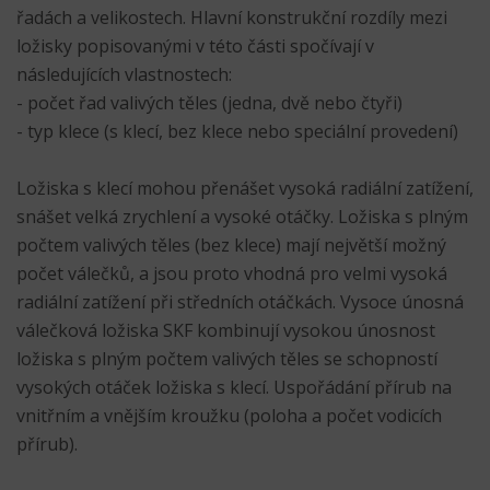
řadách a velikostech. Hlavní konstrukční rozdíly mezi
ložisky popisovanými v této části spočívají v
následujících vlastnostech:
- počet řad valivých těles (jedna, dvě nebo čtyři)
- typ klece (s klecí, bez klece nebo speciální provedení)
Ložiska s klecí mohou přenášet vysoká radiální zatížení,
snášet velká zrychlení a vysoké otáčky. Ložiska s plným
počtem valivých těles (bez klece) mají největší možný
počet válečků, a jsou proto vhodná pro velmi vysoká
radiální zatížení při středních otáčkách. Vysoce únosná
válečková ložiska SKF kombinují vysokou únosnost
ložiska s plným počtem valivých těles se schopností
vysokých otáček ložiska s klecí. Uspořádání přírub na
vnitřním a vnějším kroužku (poloha a počet vodicích
přírub).