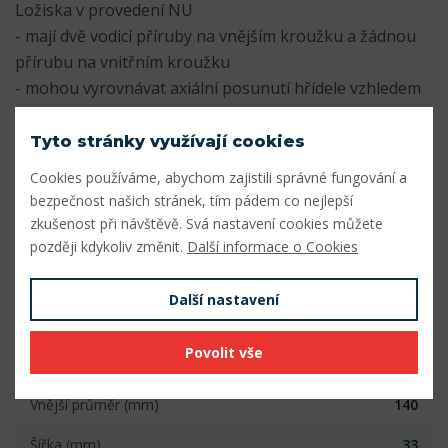
Ložiska v provedení NU
- mají dvě vodicí příruby na vnějším kroužku a žádnou
přírubu na vnitřním kroužku
- mohou vyrovnávat axiální posunutí hřídele vzhledem
k tělesu v obou směrech
- mohou být použita s vhodným příložným kroužkem
Tyto stránky využívají cookies
pro stabilizaci ložiska v axiálním směru
Cookies používáme, abychom zajistili správné fungování a
bezpečnost našich stránek, tím pádem co nejlepší
Dokumenty
zkušenost při návštěvě. Svá nastavení cookies můžete
později kdykoliv změnit.
Další informace o Cookies
SKF_VALIVA_LOZISKA.pdf
Stáhnout
Další nastavení
Parametry
Povolit vše
Vnitřní průměr (mm)
65
Vnější průměr (mm)
140
Šířka (mm)
33