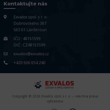
Kontaktujte nás
Exvalos spol. s r. o.
Dobrovského 367
563 01 Lanškroun
IČO : 48151599
DIČ : CZ48151599
exvalos@exvalos.cz
+420 606 654 240
Copyright © 2026 Exvalos spol. s r. o. – všechna práva
vyhrazena