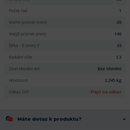
Počet řad
1
Vnitřní průměr (mm)
65
Vnější průměr (mm)
140
Šířka - B (mm) F
33
Radiální vůle
C3
Druh těsnění AH
Bez těsnění
Hmotnost
2.245 kg
Odkaz SKF
Přejít na odkaz
Máte dotaz k produktu?