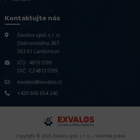
Kontaktujte nás
Exvalos spol. s r. o.
Dobrovského 367
563 01 Lanškroun
IČO : 48151599
DIČ : CZ48151599
exvalos@exvalos.cz
+420 606 654 240
Copyright © 2026 Exvalos spol. s r. o. – všechna práva