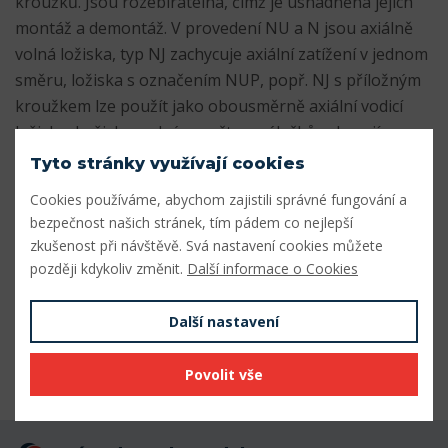
kroužků. Jsou rozebiratelná, čímž je usnadněna jejich
montáž a demontáž. V provedení NU a N jsou axiálně
volná ložiska, typ NJ zachycuje axiální zatížení v jednom
směru, ložiska s označením NUP, popř. NJ s příložným
kroužkem lze použít jako obousměrně axiální vodicí
ložisko. Ložiska s plným počtem válečků vykazují
zvláště vysokou únosnost při relativně malých
Tyto stránky využívají cookies
prostorových nárocích - označení NCF nebo NJG.
Cookies používáme, abychom zajistili správné fungování a
bezpečnost našich stránek, tím pádem co nejlepší
Parametry
zkušenost při návštěvě. Svá nastavení cookies můžete
později kdykoliv změnit.
Další informace o Cookies
Vnitřní průměr (mm)
70
Vnější průměr (mm)
150
Další nastavení
Šířka (mm)
35
Povolit vše