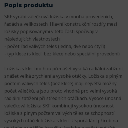
Popis produktu
SKF vyrábí válečková ložiska v mnoha provedeních,
řadách a velikostech. Hlavní konstrukční rozdíly mezi
ložisky popisovanými v této části spočívají v
následujících vlastnostech:
- počet řad valivých těles (jedna, dvě nebo čtyři)
- typ klece (s klecí, bez klece nebo speciální provedení)
Ložiska s klecí mohou přenášet vysoká radiální zatížení,
snášet velká zrychlení a vysoké otáčky. Ložiska s plným
počtem valivých těles (bez klece) mají největší možný
počet válečků, a jsou proto vhodná pro velmi vysoká
radiální zatížení při středních otáčkách. Vysoce únosná
válečková ložiska SKF kombinují vysokou únosnost
ložiska s plným počtem valivých těles se schopností
vysokých otáček ložiska s klecí. Uspořádání přírub na