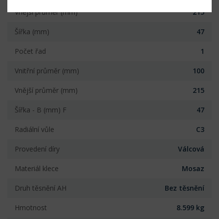
Vnější průměr (mm)
215
Šířka (mm)
47
Počet řad
1
Vnitřní průměr (mm)
100
Vnější průměr (mm)
215
Šířka - B (mm) F
47
Radiální vůle
C3
Provedení díry
Válcová
Materiál klece
Mosaz
Druh těsnění AH
Bez těsnění
Hmotnost
8.599 kg