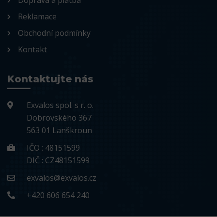
Doprava a platba
Reklamace
Obchodní podmínky
Kontakt
Kontaktujte nás
Exvalos spol. s r. o.
Dobrovského 367
563 01 Lanškroun
IČO : 48151599
DIČ : CZ48151599
exvalos@exvalos.cz
+420 606 654 240