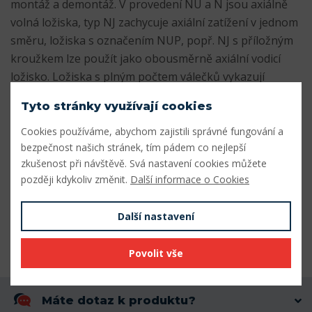
montáž a demontáž. V provedení NU a N jsou axiálně
volná ložiska, typ NJ zachycuje axiální zatížení v jednom
směru, ložiska s označením NUP, popř. NJ s příložným
kroužkem lze použít jako obousměrně axiální vodicí
ložisko. Ložiska s plným počtem válečků vykazují
zvláště vysokou únosnost při relativně malých
Tyto stránky využívají cookies
prostorových nárocích - označení NCF nebo NJG.
Cookies používáme, abychom zajistili správné fungování a
Parametry
bezpečnost našich stránek, tím pádem co nejlepší
zkušenost při návštěvě. Svá nastavení cookies můžete
později kdykoliv změnit.
Další informace o Cookies
Vnitřní průměr (mm)
130
Vnější průměr (mm)
280
Další nastavení
Šířka (mm)
58
Povolit vše
Máte dotaz k produktu?