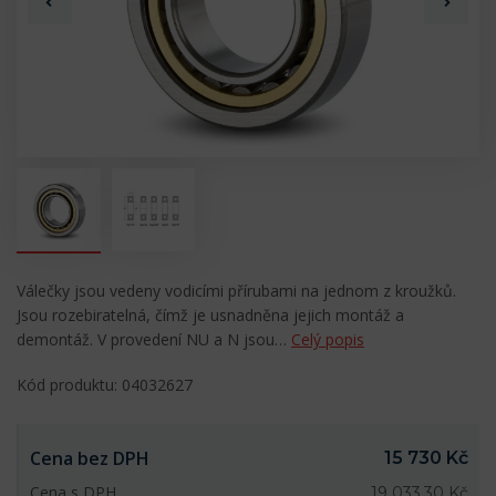
Válečky jsou vedeny vodicími přírubami na jednom z kroužků.
Jsou rozebiratelná, čímž je usnadněna jejich montáž a
demontáž. V provedení NU a N jsou…
Celý popis
Kód produktu: 04032627
Cena bez DPH
15 730 Kč
Cena s DPH
19 033,30 Kč