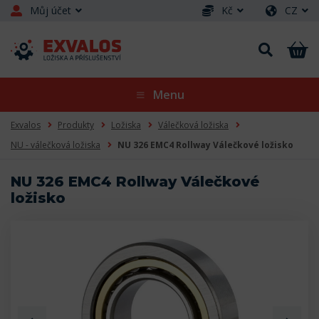
Můj účet
Kč
CZ
Menu
Exvalos
Produkty
Ložiska
Válečková ložiska
NU - válečková ložiska
NU 326 EMC4 Rollway Válečkové ložisko
NU 326 EMC4 Rollway Válečkové
ložisko