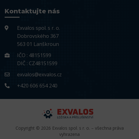
Kontaktujte nás
Exvalos spol. s r. o.
Dobrovského 367
563 01 Lanškroun
IČO : 48151599
DIČ : CZ48151599
exvalos@exvalos.cz
+420 606 654 240
Copyright © 2026 Exvalos spol. s r. o. – všechna práva
vyhrazena