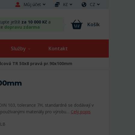
Můj účet
Kč
CZ
upte ještě
za 10 000 Kč
a
Košík
te
dopravu zdarma
Služby
Kontakt
lcová TR 50x8 pravá pr.90x100mm
x100mm
DIN 103, tolerance 7H, standardně se dodávají v
používanými materiály pro výrobu…
Celý popis
ALB