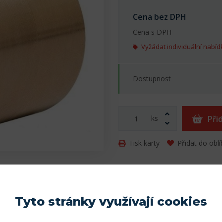
Cena bez DPH
Cena s DPH
Vyžádat individuální nabíd
Dostupnost
ks
Při
Tisk karty
Přidat do obl
Parametry
Tyto stránky využívají cookies
erance 7H, standardně se