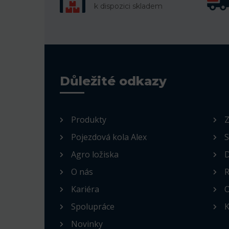
k dispozici skladem
Důležité odkazy
Produkty
Z
Pojezdová kola Alex
S
Agro ložiska
D
O nás
R
Kariéra
O
Spolupráce
K
Novinky