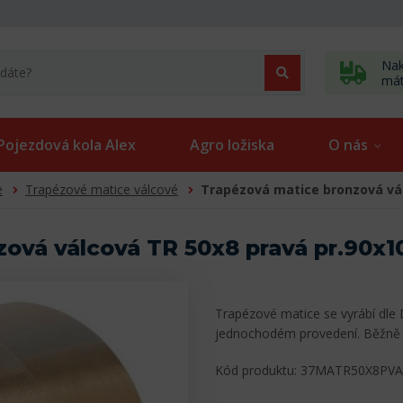
Nak
má
Pojezdová kola Alex
Agro ložiska
O nás
e
Trapézové matice válcové
Trapézová matice bronzová vá
zová válcová TR 50x8 pravá pr.90
Trapézové matice se vyrábí dle 
jednochodém provedení. Běžně 
Kód produktu: 37MATR50X8PV