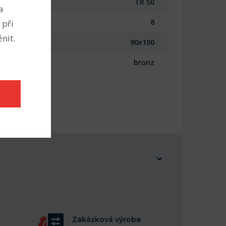
TR 50
a
8
 při
nit.
90x100
bronz
Zakázková výroba