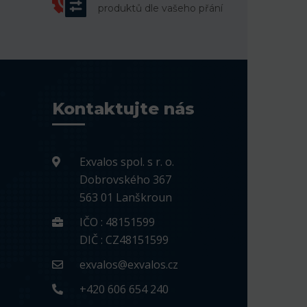
produktů dle vašeho přání
Kontaktujte nás
Exvalos spol. s r. o.
Dobrovského 367
563 01 Lanškroun
IČO : 48151599
DIČ : CZ48151599
exvalos@exvalos.cz
+420 606 654 240