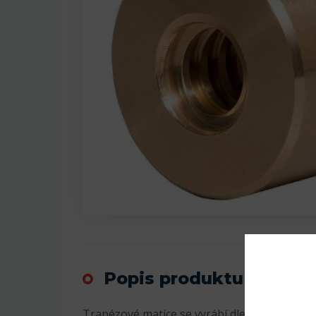
Popis produktu
Trapézové matice se vyrábí dle DIN 103, tol