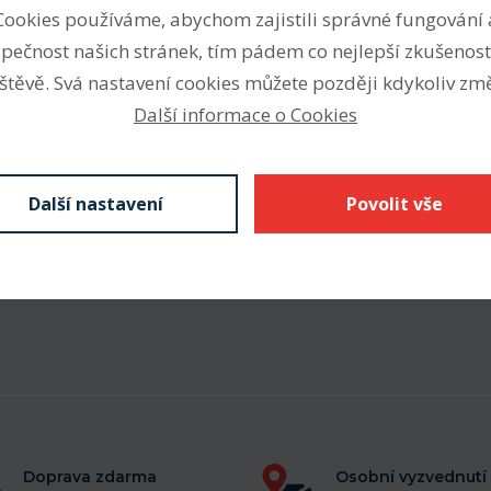
Označení
Cookies používáme, abychom zajistili správné fungování 
Stoupání
pečnost našich stránek, tím pádem co nejlepší zkušenost
onzových matic jsou
štěvě. Svá nastavení cookies můžete později kdykoliv změ
Rozměr
Další informace o Cookies
Materiál
Stáhnout
Další nastavení
Povolit vše
Doprava zdarma
Osobní vyzvednutí