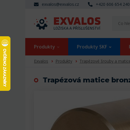
exvalos@exvalos.cz
+420 606 654 240
Produkty
Produkty SKF
Exvalos
Produkty
Trapézové šrouby a matic
Trapézová matice bron