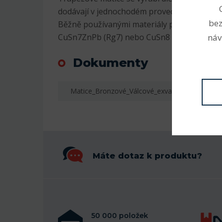
dodávají v jednochodém provedení.
bez
Běžně používanými materiály pro výrobu br
náv
CuSn7ZnPb (Rg7) nebo CuSn8
Dokumenty
Matice_Bronzové_Válcové_exvalos.cz.pdf
Máte dotaz k produktu?
50 000 položek