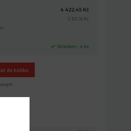
4 422,45 Kč
5 351,16 Kč
ku
Skladem - 4 ks
dat do košíku
íbených