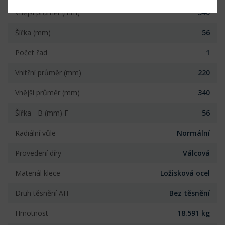
Vnější průměr (mm)
340
Šířka (mm)
56
Počet řad
1
Vnitřní průměr (mm)
220
Vnější průměr (mm)
340
Šířka - B (mm) F
56
Radiální vůle
Normální
Provedení díry
Válcová
Materiál klece
Ložisková ocel
Druh těsnění AH
Bez těsnění
Hmotnost
18.591 kg