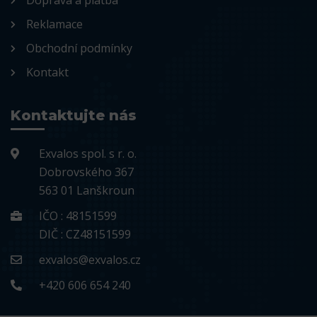
Doprava a platba
Reklamace
Obchodní podmínky
Kontakt
Kontaktujte nás
Exvalos spol. s r. o.
Dobrovského 367
563 01 Lanškroun
IČO : 48151599
DIČ : CZ48151599
exvalos@exvalos.cz
+420 606 654 240