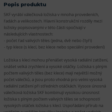
Popis produktu
SKF vyrábí válečková ložiska v mnoha provedeních,
řadách a velikostech. Hlavní konstrukční rozdíly mezi
ložisky popisovanými v této části spočívají v
následujících vlastnostech:
- počet řad valivých těles (jedna, dvě nebo čtyři)
- typ klece (s klecí, bez klece nebo speciální provedení)
Ložiska s klecí mohou přenášet vysoká radiální zatížení,
snášet velká zrychlení a vysoké otáčky. Ložiska s plným
počtem valivých těles (bez klece) mají největší možný
počet válečků, a jsou proto vhodná pro velmi vysoká
radiální zatížení při středních otáčkách. Vysoce únosná
válečková ložiska SKF kombinují vysokou únosnost
ložiska s plným počtem valivých těles se schopností
vysokých otáček ložiska s klecí. Uspořádání přírub na