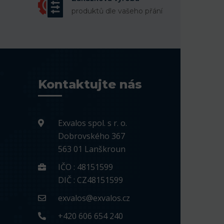
produktů dle vašeho přání
Kontaktujte nás
Exvalos spol. s r. o.
Dobrovského 367
563 01 Lanškroun
IČO : 48151599
DIČ : CZ48151599
exvalos@exvalos.cz
+420 606 654 240