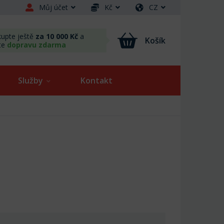
Můj účet
Kč
CZ
upte ještě
za 10 000 Kč
a
Košík
te
dopravu zdarma
Služby
Kontakt