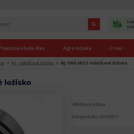
Nak
má
Pojezdová kola Alex
Agro ložiska
O nás
ka
NJ - válečková ložiska
NJ 1060 M/C3 Válečkové ložisko
 ložisko
Válečková ložiska
Kód produktu: 04106011