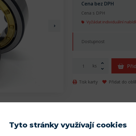
Cena bez DPH
Cena s DPH
Vyžádat individuální nabíd
Dostupnost
ks
Při
Tisk karty
Přidat do obl
Tyto stránky využívají cookies