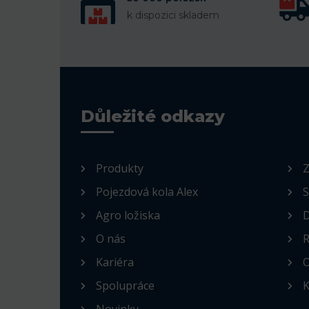
k dispozici skladem
Důležité odkazy
Produkty
Z
Pojezdová kola Alex
S
Agro ložiska
D
O nás
R
Kariéra
O
Spolupráce
K