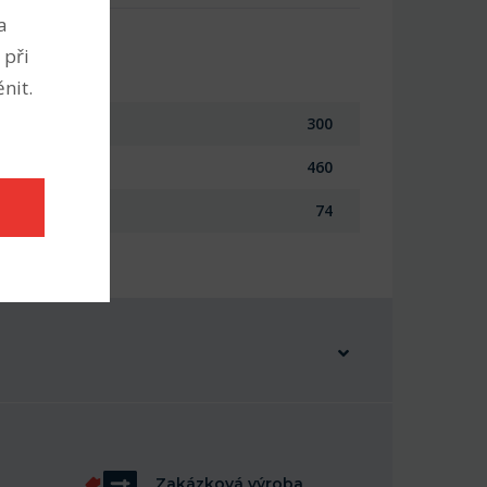
a
 při
nit.
300
460
74
Zakázková výroba