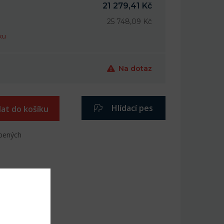
21 279,41 Kč
25 748,09 Kč
ku
Na dotaz
Hlídací pes
dat do košíku
íbených