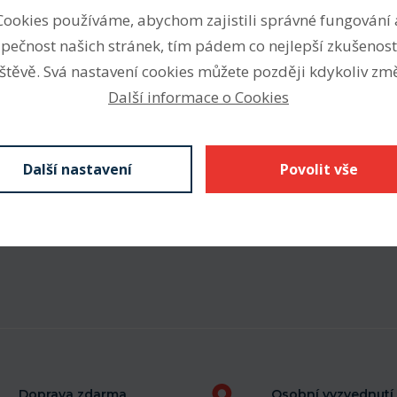
Cookies používáme, abychom zajistili správné fungování 
pečnost našich stránek, tím pádem co nejlepší zkušenost
Parametry
štěvě. Svá nastavení cookies můžete později kdykoliv změ
Další informace o Cookies
Vnitřní průměr (mm)
Vnější průměr (mm)
Další nastavení
Povolit vše
Šířka (mm)
Doprava zdarma
Osobní vyzvednutí