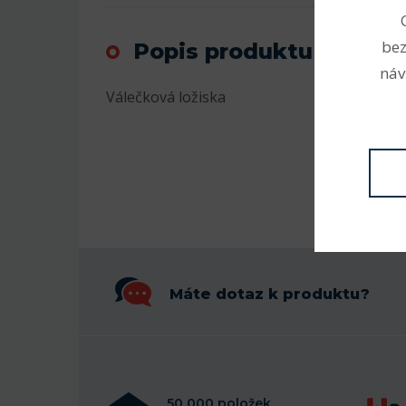
bez
Popis produktu
náv
Válečková ložiska
Máte dotaz k produktu?
50 000 položek