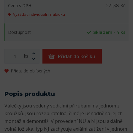
Cena s DPH
221,38 Kč
Vyžádat individuální nabídku
Dostupnost
Skladem - 4 ks
ks
Přidat do košíku
Přidat do oblíbených
Popis produktu
Válečky jsou vedeny vodicími přírubami na jednom z
kroužků. Jsou rozebiratelná, čímž je usnadněna jejich
montáž a demontáž. V provedení NU a N jsou axiálně
volná ložiska, typ NJ zachycuje axiální zatížení v jednom