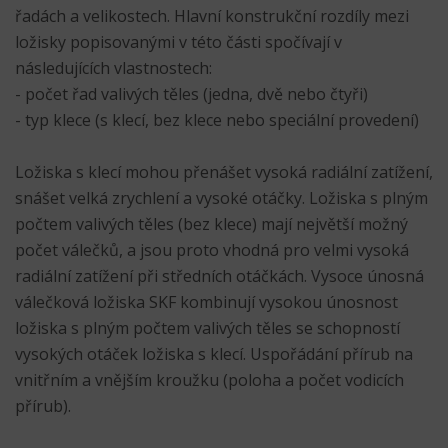
řadách a velikostech. Hlavní konstrukční rozdíly mezi
ložisky popisovanými v této části spočívají v
následujících vlastnostech:
- počet řad valivých těles (jedna, dvě nebo čtyři)
- typ klece (s klecí, bez klece nebo speciální provedení)
Ložiska s klecí mohou přenášet vysoká radiální zatížení,
snášet velká zrychlení a vysoké otáčky. Ložiska s plným
počtem valivých těles (bez klece) mají největší možný
počet válečků, a jsou proto vhodná pro velmi vysoká
radiální zatížení při středních otáčkách. Vysoce únosná
válečková ložiska SKF kombinují vysokou únosnost
ložiska s plným počtem valivých těles se schopností
vysokých otáček ložiska s klecí. Uspořádání přírub na
vnitřním a vnějším kroužku (poloha a počet vodicích
přírub).