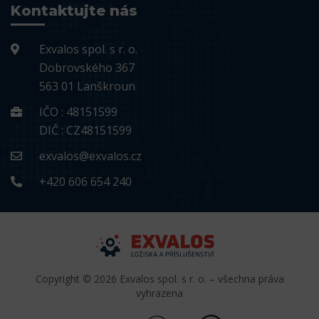
Kontaktujte nás
Exvalos spol. s r. o.
Dobrovského 367
563 01 Lanškroun
IČO : 48151599
DIČ : CZ48151599
exvalos@exvalos.cz
+420 606 654 240
Copyright © 2026 Exvalos spol. s r. o. – všechna práva
vyhrazena