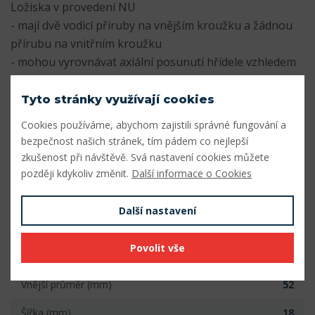
Ložiska v provedení NU
- mají dvě vodicí příruby na vnějším kroužku a žádnou
přírubu na vnitřním kroužku
- mohou vyrovnávat axiální posunutí hřídele vzhledem
k tělesu v obou směrech
- mohou být použita s vhodným příložným kroužkem
Tyto stránky využívají cookies
pro stabilizaci ložiska v axiálním směru
Cookies používáme, abychom zajistili správné fungování a
bezpečnost našich stránek, tím pádem co nejlepší
Dokumenty
zkušenost při návštěvě. Svá nastavení cookies můžete
později kdykoliv změnit.
Další informace o Cookies
SKF_VALIVA_LOZISKA.pdf
Stáhnout
Další nastavení
Parametry
Povolit vše
Vnitřní průměr (mm)
25
Vnější průměr (mm)
52
Šířka (mm)
18