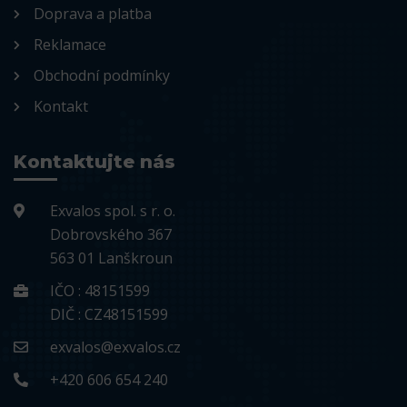
Doprava a platba
Reklamace
Obchodní podmínky
Kontakt
Kontaktujte nás
Exvalos spol. s r. o.
Dobrovského 367
563 01 Lanškroun
IČO : 48151599
DIČ : CZ48151599
exvalos@exvalos.cz
+420 606 654 240