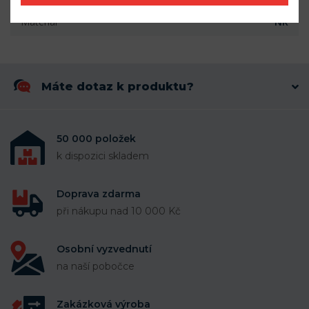
Materiál
NR
Máte dotaz k produktu?
50 000 položek
k dispozici skladem
Doprava zdarma
při nákupu nad 10 000 Kč
Osobní vyzvednutí
na naší pobočce
Zakázková výroba