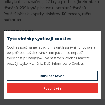
odkrytá (bez označení), 2Z krytá plechem (bezkontaktní
těsnění), 2RS krytá plastem (kontaktní těsnění).
Použití ložisek: kopírky, tiskárny, RC modely, ruční
nářadí, ad.
Dokumenty
Tyto stránky využívají cookies
Katalog_miniaturnich_lozisek.pdf
Stáhnout
Cookies používáme, abychom zajistili správné fungování a
bezpečnost našich stránek, tím pádem co nejlepší
Parametry
zkušenost při návštěvě. Svá nastavení cookies můžete
později kdykoliv změnit.
Další informace o Cookies
Vnitřní průměr (mm)
2
Další nastavení
Vnější průměr (mm)
5
Šířka (mm)
2,5
Povolit vše