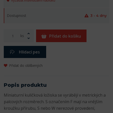
Vyžádat individuální nabídku
Dostupnost
3 - 4 dny
ks
Přidat do košíku
Hlídací pes
Přidat do oblíbených
Popis produktu
Miniaturní kuličková ložiska se vyrábějí v metrických a
palcových rozměrech. S označením F mají na vnějším
kroužku přírubu, S nebo W nerezové provedení,