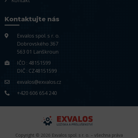
Kontakt
Kontaktujte nás
Exvalos spol. s r. o.
Dobrovského 367
563 01 Lanškroun
IČO : 48151599
DIČ : CZ48151599
exvalos@exvalos.cz
+420 606 654 240
Copyright © 2026 Exvalos spol. s r. o. – všechna práva