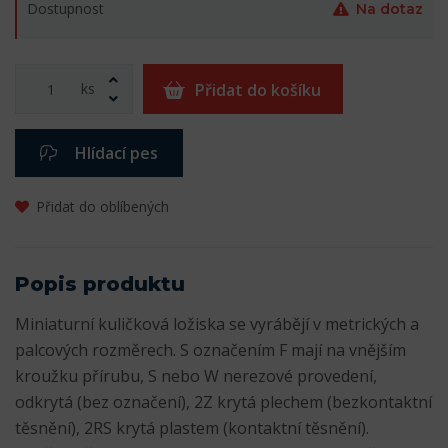
Dostupnost
Na dotaz
ks
Přidat do košíku
Hlídací pes
Přidat do oblíbených
Popis produktu
Miniaturní kuličková ložiska se vyrábějí v metrických a
palcových rozměrech. S označením F mají na vnějším
kroužku přírubu, S nebo W nerezové provedení,
odkrytá (bez označení), 2Z krytá plechem (bezkontaktní
těsnění), 2RS krytá plastem (kontaktní těsnění).