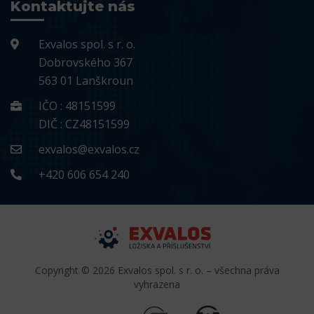
Kontaktujte nás
Exvalos spol. s r. o.
Dobrovského 367
563 01 Lanškroun
IČO : 48151599
DIČ : CZ48151599
exvalos@exvalos.cz
+420 606 654 240
Copyright © 2026 Exvalos spol. s r. o. – všechna práva
vyhrazena