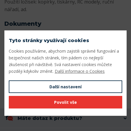
Použití ložisek: kopírky, tiskárny, RC modely, ruční
nářadí, ad.
Dokumenty
Katalog_miniaturnich_lozisek.pdf
Stáhnout
Tyto stránky využívají cookies
Cookies používáme, abychom zajistili správné fungování a
Parametry
bezpečnost našich stránek, tím pádem co nejlepší
zkušenost při návštěvě. Svá nastavení cookies můžete
Vnitřní průměr (mm)
2
později kdykoliv změnit.
Další informace o Cookies
Vnější průměr (mm)
6
Další nastavení
Šířka (mm)
3
Povolit vše
Máte dotaz k produktu?