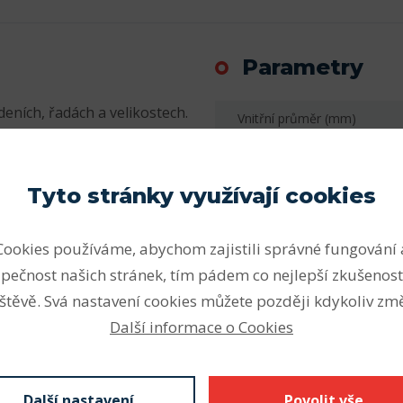
Parametry
eních, řadách a velikostech.
Vnitřní průměr (mm)
sovanými v této části
Vnější průměr (mm)
yři)
Šířka (mm)
Tyto stránky využívají cookies
 provedení)
Počet řad
Cookies používáme, abychom zajistili správné fungování 
ní zatížení, snášet velká
Vnitřní průměr (mm)
pečnost našich stránek, tím pádem co nejlepší zkušenost
očtem valivých těles (bez
 jsou proto vhodná pro velmi
Vnější průměr (mm)
štěvě. Svá nastavení cookies můžete později kdykoliv změ
ách. Vysoce únosná
Další informace o Cookies
Šířka - B (mm) F
osnost ložiska s plným
 otáček ložiska s klecí.
Radiální vůle
oužku (poloha a počet
Další nastavení
Povolit vše