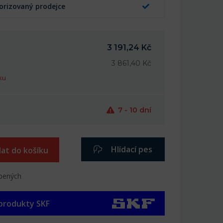
orizovaný prodejce
3 191,24 Kč
3 861,40 Kč
ku
7 - 10 dní
Hlídací pes
dat do košíku
íbených
 produkty SKF