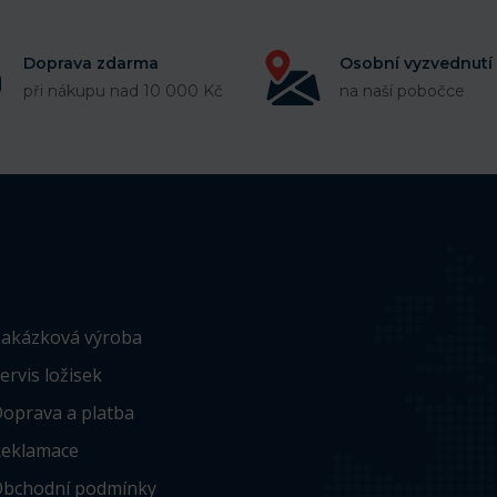
Doprava zdarma
Osobní vyzvednutí
při nákupu nad 10 000 Kč
na naší pobočce
akázková výroba
ervis ložisek
oprava a platba
eklamace
bchodní podmínky