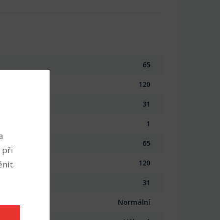
65
120
31
1
a
65
 při
120
nit.
31
Normální