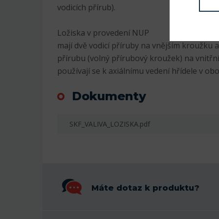
vodicích přírub).
Ložiska v provedení NUP
mají dvě vodicí příruby na vnějším kroužku a
přírubu (volný přírubový kroužek) na vnitř
používají se k axiálnímu vedení hřídele v o
Dokumenty
SKF_VALIVA_LOZISKA.pdf
Máte dotaz k produktu?