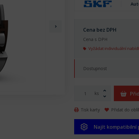
Aut
Cena bez DPH
Cena s DPH
Vyžádat individuální nabíd
Dostupnost
ks
Při
Tisk karty
Přidat do obl
Najít kompatibilní