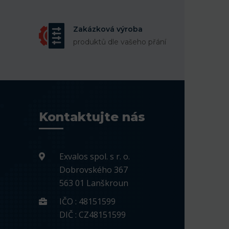
Zakázková výroba
produktů dle vašeho přání
Kontaktujte nás
Exvalos spol. s r. o.
Dobrovského 367
563 01 Lanškroun
IČO : 48151599
DIČ : CZ48151599