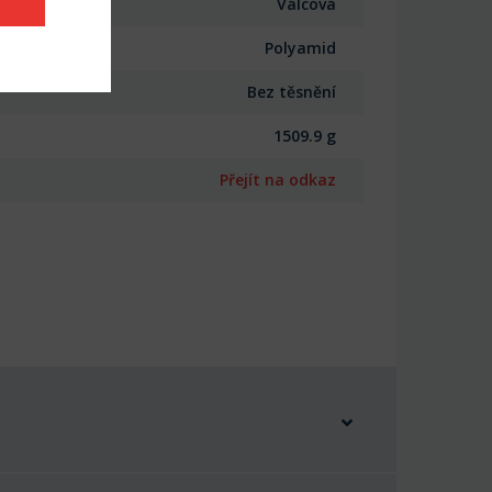
Válcová
Polyamid
Bez těsnění
1509.9 g
Přejít na odkaz