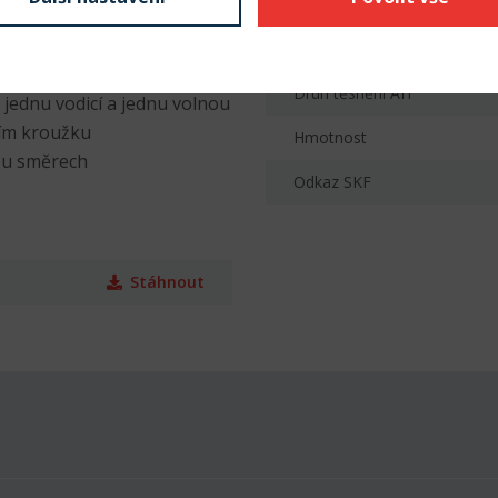
Provedení díry
Materiál klece
Druh těsnění AH
 jednu vodicí a jednu volnou
ním kroužku
Hmotnost
bou směrech
Odkaz SKF
Stáhnout