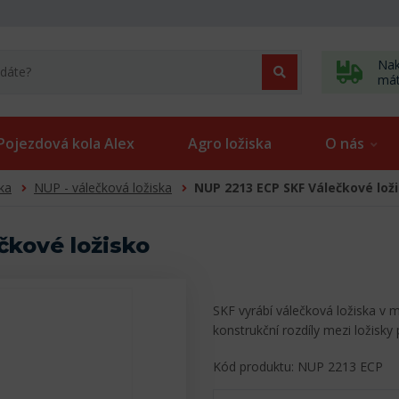
Nak
má
Pojezdová kola Alex
Agro ložiska
O nás
ka
NUP - válečková ložiska
NUP 2213 ECP SKF Válečkové lož
čkové ložisko
SKF vyrábí válečková ložiska v 
konstrukční rozdíly mezi ložisky
Kód produktu: NUP 2213 ECP