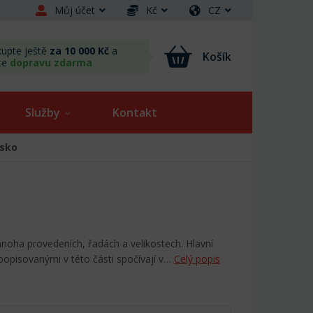
Můj účet
Kč
CZ
upte ještě
za 10 000 Kč
a
Košík
te
dopravu zdarma
Služby
Kontakt
isko
mnoha provedeních, řadách a velikostech. Hlavní
 popisovanými v této části spočívají v…
Celý popis