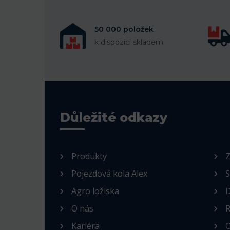
50 000 položek
k dispozici skladem
Důležité odkazy
Produkty
Z
Pojezdová kola Alex
S
Agro ložiska
D
O nás
R
Kariéra
O