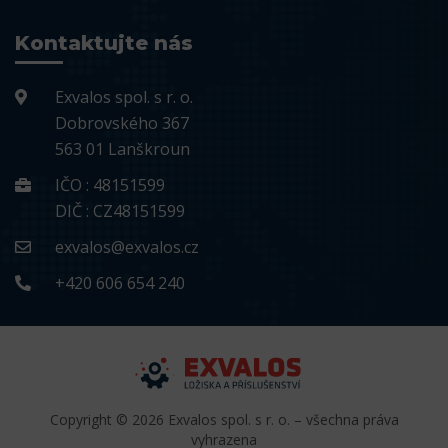
Kontaktujte nás
Exvalos spol. s r. o.
Dobrovského 367
563 01 Lanškroun
IČO : 48151599
DIČ : CZ48151599
exvalos@exvalos.cz
+420 606 654 240
Copyright © 2026 Exvalos spol. s r. o. – všechna práva
vyhrazena