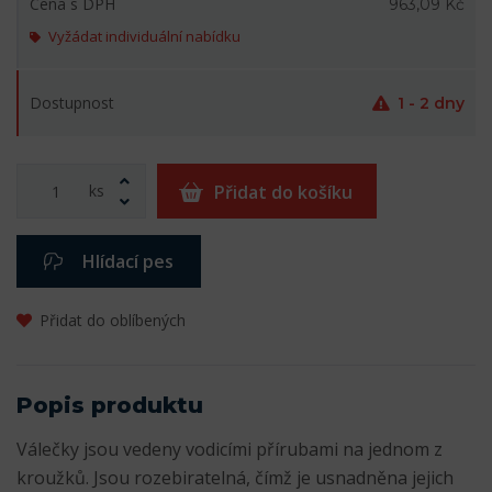
Cena s DPH
963,09 Kč
Vyžádat individuální nabídku
Dostupnost
1 - 2 dny
ks
Přidat do košíku
Hlídací pes
Přidat do oblíbených
Popis produktu
Válečky jsou vedeny vodicími přírubami na jednom z
kroužků. Jsou rozebiratelná, čímž je usnadněna jejich