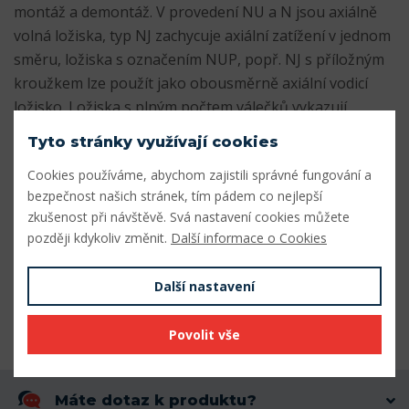
montáž a demontáž. V provedení NU a N jsou axiálně
volná ložiska, typ NJ zachycuje axiální zatížení v jednom
směru, ložiska s označením NUP, popř. NJ s příložným
kroužkem lze použít jako obousměrně axiální vodicí
ložisko. Ložiska s plným počtem válečků vykazují
zvláště vysokou únosnost při relativně malých
Tyto stránky využívají cookies
prostorových nárocích - označení NCF nebo NJG.
Cookies používáme, abychom zajistili správné fungování a
bezpečnost našich stránek, tím pádem co nejlepší
Parametry
zkušenost při návštěvě. Svá nastavení cookies můžete
později kdykoliv změnit.
Další informace o Cookies
Vnitřní průměr (mm)
80
Vnější průměr (mm)
140
Další nastavení
Šířka (mm)
33
Povolit vše
Máte dotaz k produktu?