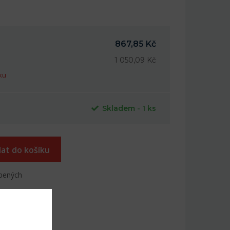
867,85 Kč
1 050,09 Kč
ku
Skladem - 1 ks
dat do košíku
íbených