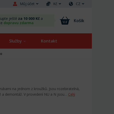
Můj účet
Kč
CZ
upte ještě
za 10 000 Kč
a
Košík
te
dopravu zdarma
Služby
Kontakt
ko
írubami na jednom z kroužků. Jsou rozebiratelná,
áž a demontáž. V provedení NU a N jsou…
Celý