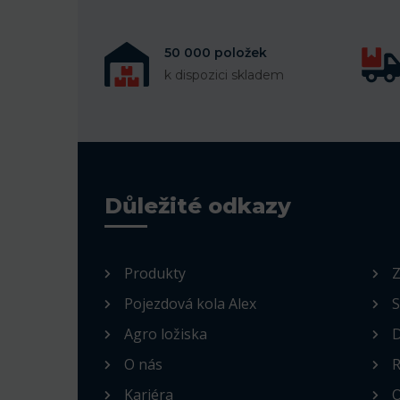
50 000 položek
k dispozici skladem
Důležité odkazy
Produkty
Z
Pojezdová kola Alex
S
Agro ložiska
D
O nás
R
Kariéra
O