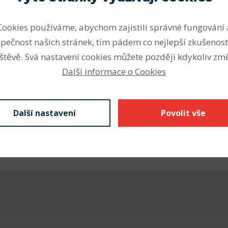
Cookies používáme, abychom zajistili správné fungování 
Parametry
pečnost našich stránek, tím pádem co nejlepší zkušenost
jednom z kroužků. Jsou
štěvě. Svá nastavení cookies můžete později kdykoliv změ
Vnitřní průměr (mm)
táž a demontáž. V
Další informace o Cookies
Vnější průměr (mm)
 typ NJ zachycuje axiální
ím NUP, popř. NJ s příložným
Šířka (mm)
 vodicí ložisko. Ložiska s
Další nastavení
Povolit vše
kou únosnost při relativně
CF nebo NJG.