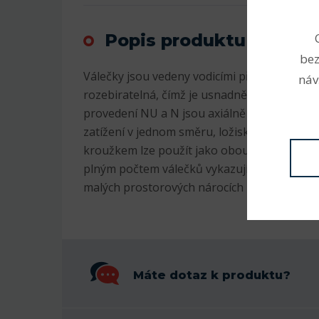
Popis produktu
bez
Válečky jsou vedeny vodicími přírubami na 
náv
rozebiratelná, čímž je usnadněna jejich mon
provedení NU a N jsou axiálně volná ložiska,
zatížení v jednom směru, ložiska s označen
kroužkem lze použít jako obousměrně axiální
plným počtem válečků vykazují zvláště vyso
malých prostorových nárocích - označení N
Máte dotaz k produktu?