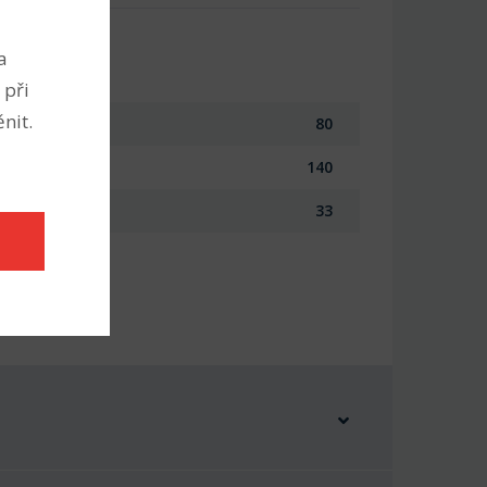
a
 při
nit.
80
140
33