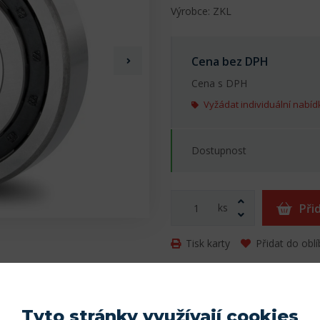
Výrobce: ZKL
Cena bez DPH
Cena s DPH
Vyžádat individuální nabíd
Dostupnost
ks
Při
Tisk karty
Přidat do obl
Tyto stránky využívají cookies