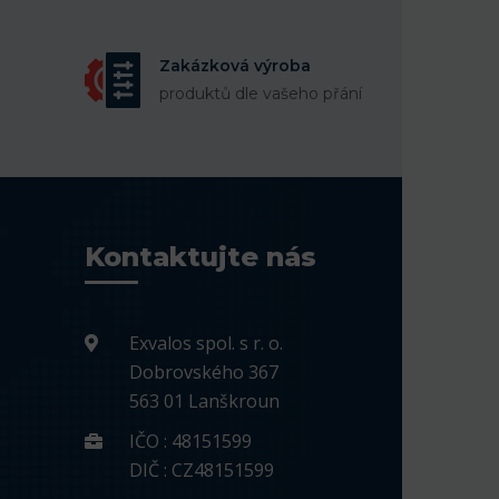
Zakázková výroba
produktů dle vašeho přání
Kontaktujte nás
Exvalos spol. s r. o.
Dobrovského 367
563 01 Lanškroun
IČO : 48151599
DIČ : CZ48151599