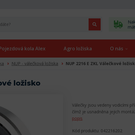
Nak
má
Pojezdová kola Alex
Agro ložiska
O nás
ka
NUP - válečková ložiska
NUP 2216 E ZKL Válečkové ložis
vé ložisko
Válečky jsou vedeny vodicími př
čímž je usnadněna jejich mont
popis
Kód produktu: 042216202