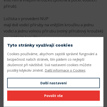
vnitřním a vnějším kroužku (poloha a počet vodicích
přírub).
Ložiska v provedení NUP
mají dvě vodicí příruby na vnějším kroužku a jednu
vodicí a jednu volnou přírubu (volný přírubový kroužek)
na vnitřním kroužku
používají se k axiálnímu vedení hřídele v obou směrech
Tyto stránky využívají cookies
Cookies používáme, abychom zajistili správné fungování a
Dokumenty
bezpečnost našich stránek, tím pádem co nejlepší
zkušenost při návštěvě. Svá nastavení cookies můžete
SKF_VALIVA_LOZISKA.pdf
Stáhnout
později kdykoliv změnit.
Další informace o Cookies
Parametry
Další nastavení
Vnitřní průměr (mm)
80
Povolit vše
Vnější průměr (mm)
140