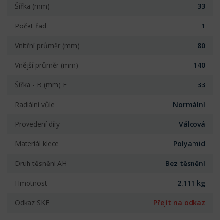
Šířka (mm)
33
Počet řad
1
Vnitřní průměr (mm)
80
Vnější průměr (mm)
140
Šířka - B (mm) F
33
Radiální vůle
Normální
Provedení díry
Válcová
Materiál klece
Polyamid
Druh těsnění AH
Bez těsnění
Hmotnost
2.111 kg
Odkaz SKF
Přejít na odkaz