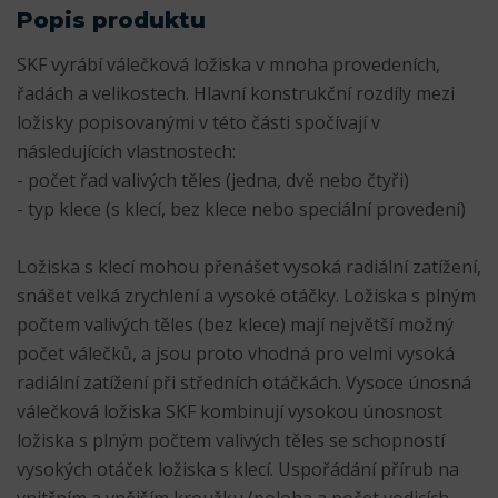
Popis produktu
SKF vyrábí válečková ložiska v mnoha provedeních,
řadách a velikostech. Hlavní konstrukční rozdíly mezi
ložisky popisovanými v této části spočívají v
následujících vlastnostech:
- počet řad valivých těles (jedna, dvě nebo čtyři)
- typ klece (s klecí, bez klece nebo speciální provedení)
Ložiska s klecí mohou přenášet vysoká radiální zatížení,
snášet velká zrychlení a vysoké otáčky. Ložiska s plným
počtem valivých těles (bez klece) mají největší možný
počet válečků, a jsou proto vhodná pro velmi vysoká
radiální zatížení při středních otáčkách. Vysoce únosná
válečková ložiska SKF kombinují vysokou únosnost
ložiska s plným počtem valivých těles se schopností
vysokých otáček ložiska s klecí. Uspořádání přírub na