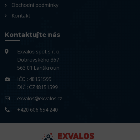
Obchodní podmínky
Kontakt
Kontaktujte nás
Exvalos spol. s r. o.
Dobrovského 367
563 01 Lanškroun
IČO : 48151599
DIČ : CZ48151599
exvalos@exvalos.cz
+420 606 654 240