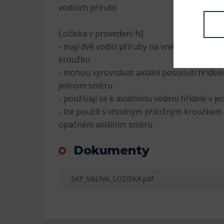
vodicích přírub).
Ložiska v provedení NJ
- mají dvě vodicí příruby na vnějším kroužku
kroužku
- mohou vyrovnávat axiální posunutí hřídel
jednom směru
- používají se k axiálnímu vedení hřídele v 
- lze použít s vhodným příložným kroužkem pr
opačném axiálním směru
Dokumenty
SKF_VALIVA_LOZISKA.pdf