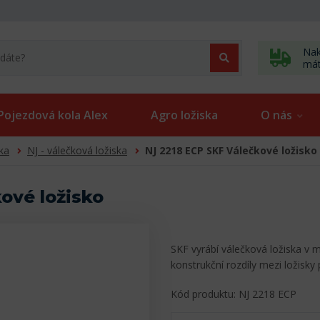
Nak
má
Pojezdová kola Alex
Agro ložiska
O nás
ka
NJ - válečková ložiska
NJ 2218 ECP SKF Válečkové ložisko
ové ložisko
SKF vyrábí válečková ložiska v 
konstrukční rozdíly mezi ložisky
Kód produktu: NJ 2218 ECP