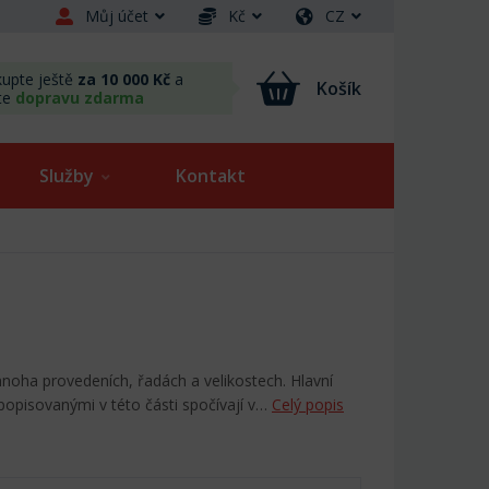
Můj účet
Kč
CZ
upte ještě
za 10 000 Kč
a
Košík
te
dopravu zdarma
Služby
Kontakt
mnoha provedeních, řadách a velikostech. Hlavní
 popisovanými v této části spočívají v…
Celý popis