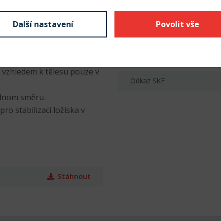
Provedení díry
Materiál klece
Další nastavení
Povolit vše
Druh těsnění AH
 a jednu přírubu na vnitřním
Hmotnost
e vzhledem k tělesu pouze v
Odkaz SKF
jednom směru
o stabilizaci ložiska v
Stáhnout