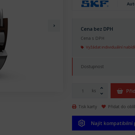
Aut
Cena bez DPH
Cena s DPH
Vyžádat individuální nabíd
Dostupnost
ks
Při
Tisk karty
Přidat do obl
Najít kompatibilní