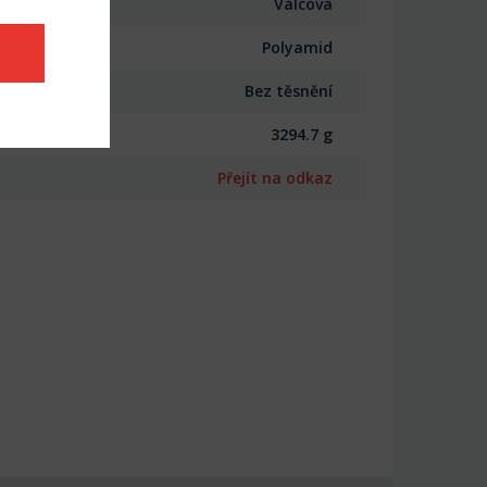
Válcová
Polyamid
Bez těsnění
3294.7 g
Přejít na odkaz