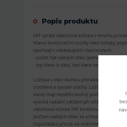
Popis produktu
SKF vyrábí válečková ložiska v mnoha proved
Hlavní konstrukční rozdíly mezi ložisky popi
spočívají v následujících vlastnostech:
- počet řad valivých těles (jedna, dvě nebo čt
- typ klece (s klecí, bez klece nebo speciální
Ložiska s klecí mohou přenášet vysoká radiál
zrychlení a vysoké otáčky. Ložiska s plným p
klece) mají největší možný počet válečků, a
bez
vysoká radiální zatížení při středních otáčk
válečková ložiska SKF kombinují vysokou ún
náv
počtem valivých těles se schopností vysokých
Uspořádání přírub na vnitřním a vnějším kr