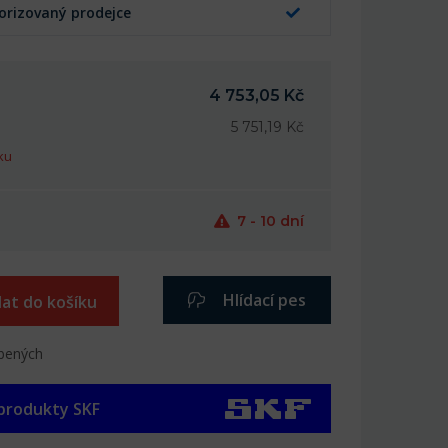
orizovaný prodejce
4 753,05 Kč
5 751,19 Kč
ku
7 - 10 dní
Hlídací pes
dat do košíku
íbených
 produkty SKF