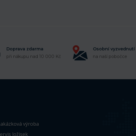
Doprava zdarma
Osobní vyzvednutí
při nákupu nad 10 000 Kč
na naší pobočce
akázková výroba
ervis ložisek