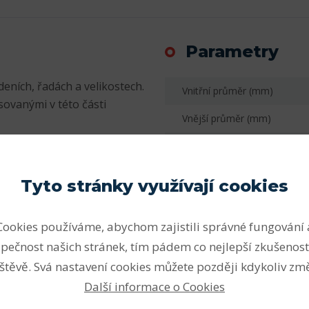
Parametry
eních, řadách a velikostech.
Vnitřní průměr (mm)
sovanými v této části
Vnější průměr (mm)
yři)
Šířka (mm)
 provedení)
Počet řad
Tyto stránky využívají cookies
ní zatížení, snášet velká
Vnitřní průměr (mm)
očtem valivých těles (bez
Cookies používáme, abychom zajistili správné fungování 
 jsou proto vhodná pro velmi
Vnější průměr (mm)
pečnost našich stránek, tím pádem co nejlepší zkušenost
ách. Vysoce únosná
Šířka - B (mm) F
osnost ložiska s plným
štěvě. Svá nastavení cookies můžete později kdykoliv změ
 otáček ložiska s klecí.
Radiální vůle
Další informace o Cookies
oužku (poloha a počet