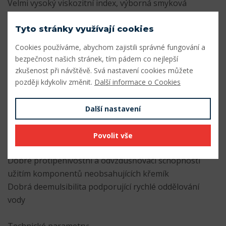
Velmi vysoký viskozitní index, výborná smyková
stabilita
Vynikající tepelná stabilita zabraňující tvorbě úsad i při
Tyto stránky využívají cookies
vysokých teplotách
Cookies používáme, abychom zajistili správné fungování a
Velmi dobrá oxidační stabilita zajišťující dlouhou
bezpečnost našich stránek, tím pádem co nejlepší
životnost kapaliny
zkušenost při návštěvě. Svá nastavení cookies můžete
Vysoká protioděrová ochrana, vynikající antikorozivní
později kdykoliv změnit.
Další informace o Cookies
ochrana
Výborná hydrolytická stabilita zabraňující zanesení
Další nastavení
filtrů
Dobrá filtrovatelnost i v přítomnosti vody, velmi nízký
Povolit vše
bod tuhnutí
Dobré protipěnivostní a odvzdušňovací schopnosti
užitím komponentů neobsahujících křemík
Dobrá deemulsibilita podporující rychlé oddělování
vody
Technické parametry: