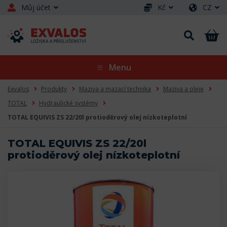
Můj účet
Kč
CZ
Menu
Exvalos
Produkty
Maziva a mazací technika
Maziva a oleje
TOTAL
Hydraulické systémy
TOTAL EQUIVIS ZS 22/20l protioděrový olej nízkoteplotní
TOTAL EQUIVIS ZS 22/20l
protioděrový olej nízkoteplotní