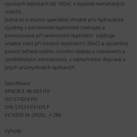
vysokých teplotách (až 100oC v tepelně namáhaných
uzlech).
Jedná se o mazivo speciálně vhodné pro hydraulické
systémy s extrémními teplotními změnami a
provozované při venkovních teplotách : zajišťuje
snadný start při nízkých teplotách (-30oC) a spolehlivý
provoz během celého ročního období u stavebních a
zemědělských mechanismů, v námořnictví, dopravě a
jiných průmyslových aplikacích.
Specifikace:
AFNOR E 48-603 HV
ISO 6743/4 HV
DIN 51524 P3 HVLP
VICKERS M-2950S, -I-286
Výhody: