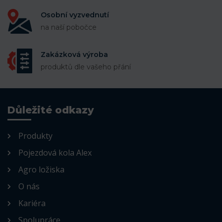
Osobní vyzvednutí
na naší pobočce
Zakázková výroba
produktů dle vašeho přání
Důležité odkazy
Produkty
Pojezdová kola Alex
Agro ložiska
O nás
Kariéra
Spolupráce