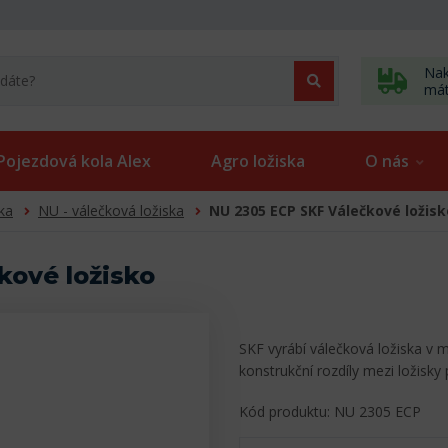
Nak
má
Pojezdová kola Alex
Agro ložiska
O nás
ka
NU - válečková ložiska
NU 2305 ECP SKF Válečkové ložisk
kové ložisko
SKF vyrábí válečková ložiska v 
konstrukční rozdíly mezi ložisky
Kód produktu: NU 2305 ECP