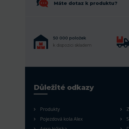
Máte dotaz k produktu?
50 000 položek
k dispozici skladem
Důležité odkazy
Produkty
Z
Pojezdová kola Alex
S
Agro ložiska
D