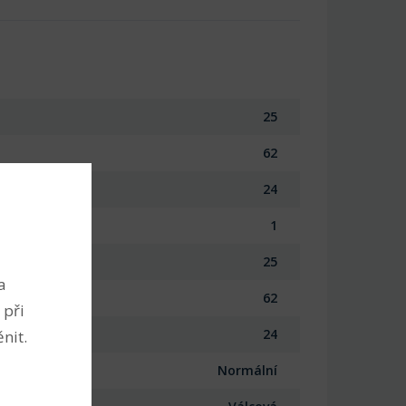
25
62
24
1
25
a
62
 při
24
nit.
Normální