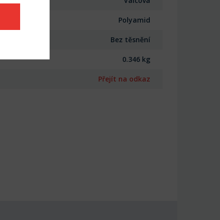
Válcová
Polyamid
Bez těsnění
0.346 kg
Přejít na odkaz