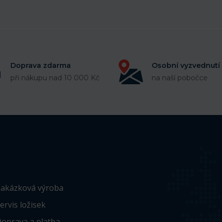
Doprava zdarma
Osobní vyzvednutí
při nákupu nad 10 000 Kč
na naší pobočce
akázková výroba
ervis ložisek
oprava a platba