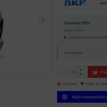
Aut
Cena bez DPH
Cena s DPH
Vyžádat individuální nabíd
Dostupnost
ks
Při
Tisk karty
Přidat do obl
Najít kompatibilní