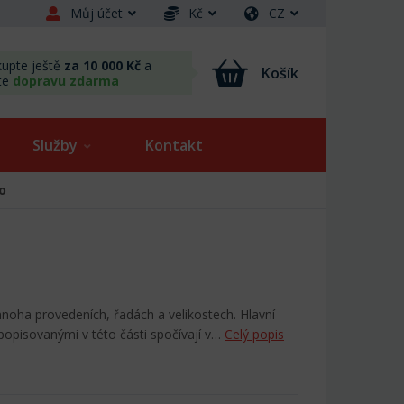
Můj účet
Kč
CZ
upte ještě
za 10 000 Kč
a
Košík
te
dopravu zdarma
Služby
Kontakt
o
mnoha provedeních, řadách a velikostech. Hlavní
 popisovanými v této části spočívají v…
Celý popis