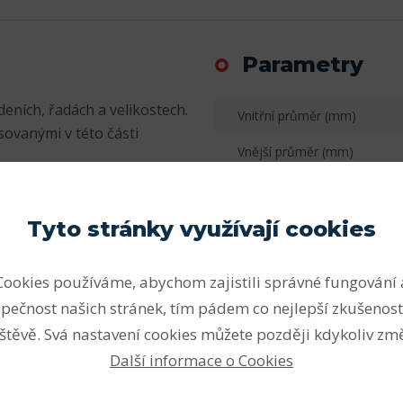
Parametry
eních, řadách a velikostech.
Vnitřní průměr (mm)
sovanými v této části
Vnější průměr (mm)
yři)
Šířka (mm)
 provedení)
Počet řad
Tyto stránky využívají cookies
ní zatížení, snášet velká
Vnitřní průměr (mm)
očtem valivých těles (bez
Cookies používáme, abychom zajistili správné fungování 
 jsou proto vhodná pro velmi
Vnější průměr (mm)
pečnost našich stránek, tím pádem co nejlepší zkušenost
ách. Vysoce únosná
Šířka - B (mm) F
štěvě. Svá nastavení cookies můžete později kdykoliv změ
osnost ložiska s plným
Další informace o Cookies
 otáček ložiska s klecí.
Radiální vůle
oužku (poloha a počet