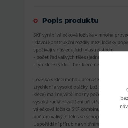
Popis produktu
SKF vyrábí válečková ložiska v mnoha proved
Hlavní konstrukční rozdíly mezi ložisky popi
spočívají v následujících vlastnostech:
- počet řad valivých těles (jedna, dvě nebo čt
- typ klece (s klecí, bez klece nebo speciální
Ložiska s klecí mohou přenášet vysoká radiál
zrychlení a vysoké otáčky. Ložiska s plným p
klece) mají největší možný počet válečků, a
bez
vysoká radiální zatížení při středních otáčk
náv
válečková ložiska SKF kombinují vysokou ún
počtem valivých těles se schopností vysokých
Uspořádání přírub na vnitřním a vnějším kr