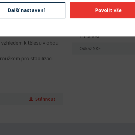
Provedení díry
Další nastavení
Povolit vše
Materiál klece
Druh těsnění AH
u a žádnou přírubu na
Hmotnost
e vzhledem k tělesu v obou
Odkaz SKF
roužkem pro stabilizaci
Stáhnout