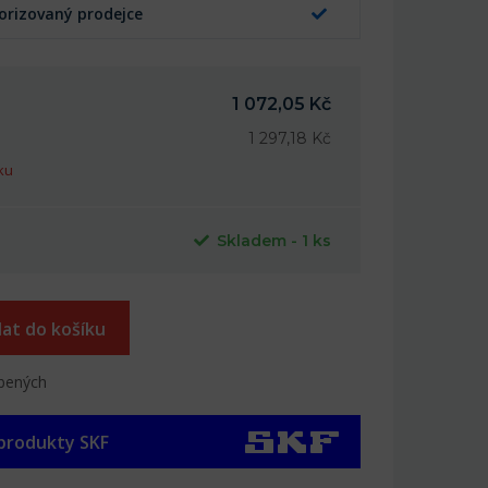
orizovaný prodejce
1 072,05 Kč
1 297,18 Kč
ku
Skladem - 1 ks
dat do košíku
íbených
 produkty SKF