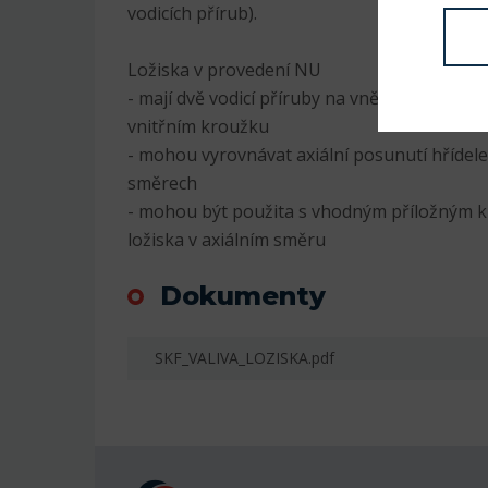
vodicích přírub).
Ložiska v provedení NU
- mají dvě vodicí příruby na vnějším kroužk
vnitřním kroužku
- mohou vyrovnávat axiální posunutí hřídel
směrech
- mohou být použita s vhodným příložným k
ložiska v axiálním směru
Dokumenty
SKF_VALIVA_LOZISKA.pdf