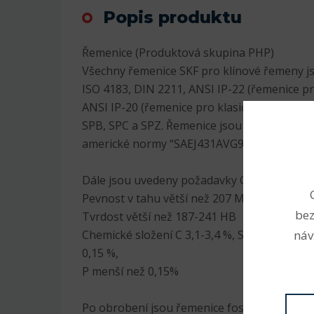
Popis produktu
Řemenice (Produktová skupina PHP)
Všechny řemenice SKF pro klínové řemeny 
ISO 4183, DIN 2211, ANSI IP-22 (řemenice p
ANSI IP-20 (řemenice pro klasické řemeny). 
SPB, SPC a SPZ. Řemenice jsou vyráběny z li
americké normy “SAEJ431AVG96”.
Dále jsou uvedeny požadavky G3000:
Pevnost v tahu větší než 207 MPa
bez
Tvrdost větší než 187-241 HB
náv
Chemické složení C 3,1-3,4 %, Si 1,9-2,3 %, M
0,15 %,
P menší než 0,15%
Po obrobení jsou řemenice fosfátovány a 