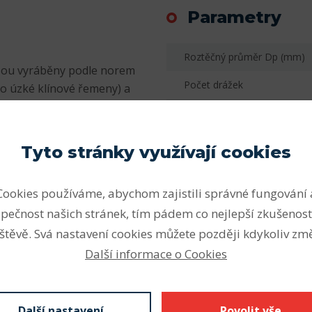
Parametry
Roztěčný průměr Dp (mm)
jsou vyráběny podle norem
Počet drážek
ro úzké klínové řemeny) a
Jsou zaměnitelné s typy SPA,
Šířka - B (mm) F
tiny G3000 (GG) podle
Vnější průměr - D (mm) E
Tyto stránky využívají cookies
Upínací pouzdro
Cookies používáme, abychom zajistili správné fungování 
Hmotnost AC
pečnost našich stránek, tím pádem co nejlepší zkušenost
štěvě. Svá nastavení cookies můžete později kdykoliv změ
n 0,6-0,9 %, S menší než
Další informace o Cookies
nakonzervovány
Další nastavení
Povolit vše