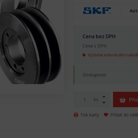
Aut
Cena bez DPH
Cena s DPH
Vyžádat individuální nabíd
Dostupnost
ks
Při
Tisk karty
Přidat do obl