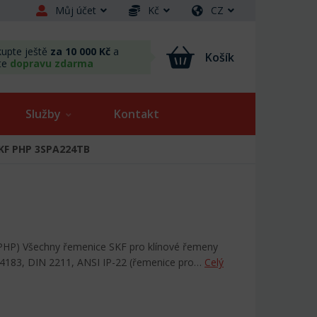
Můj účet
Kč
CZ
upte ještě
za 10 000 Kč
a
Košík
te
dopravu zdarma
Služby
Kontakt
SKF PHP 3SPA224TB
PHP) Všechny řemenice SKF pro klínové řemeny
 4183, DIN 2211, ANSI IP-22 (řemenice pro…
Celý