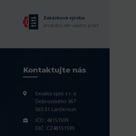
Zakázková výroba
produktů dle vašeho přání
Kontaktujte nás
Exvalos spol. s r. o.
Dobrovského 367
563 01 Lanškroun
IČO : 48151599
DIČ : CZ48151599