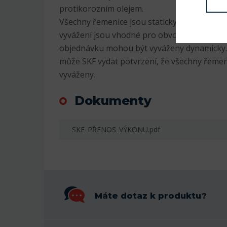
protikorozním olejem.
Všechny řemenice jsou staticky vyváženy na 
vyvážení jsou vhodné pro obvodovou rychlo
objednávku mohou být vyváženy dynamicky.
může SKF vydat potvrzení, že všechny řemen
vyváženy.
Dokumenty
SKF_PŘENOS_VÝKONU.pdf
Máte dotaz k produktu?