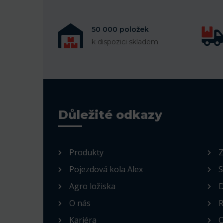
50 000 položek
k dispozici skladem
Důležité odkazy
Produkty
Z
Pojezdová kola Alex
S
Agro ložiska
D
O nás
R
Kariéra
O