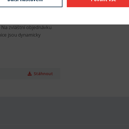
6,3 podle ISO 1940. Po
st max. 35 m/s. Na
 Na zvláštní objednávku
ice jsou dynamicky
Stáhnout