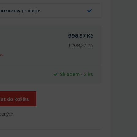
orizovaný prodejce
998,57 Kč
1 208,27 Kč
ku
Skladem - 2 ks
dat do košíku
íbených