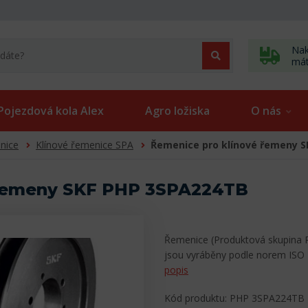
Nak
má
Pojezdová kola Alex
Agro ložiska
O nás
nice
Klínové řemenice SPA
Řemenice pro klínové řemeny 
 řemeny SKF PHP 3SPA224TB
Řemenice (Produktová skupina 
jsou vyráběny podle norem ISO
popis
Kód produktu: PHP 3SPA224TB