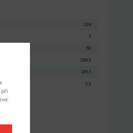
224
3
50
229,5
2517
a
7,5
 při
nit.