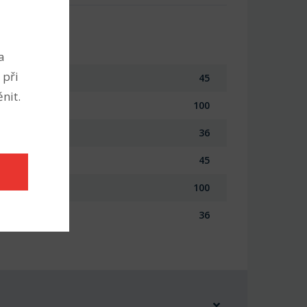
a
 při
45
nit.
100
36
45
100
36