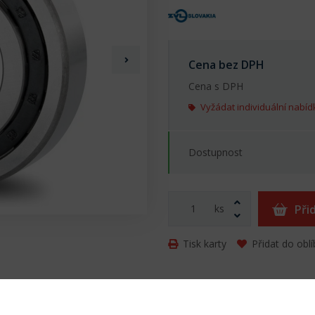
Cena bez DPH
Cena s DPH
Vyžádat individuální nabíd
Dostupnost
ks
Při
Tisk karty
Přidat do obl