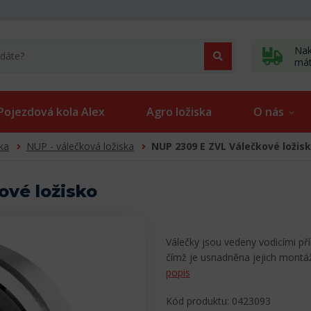
Nak
má
Pojezdová kola Alex
Agro ložiska
O nás
ka
NUP - válečková ložiska
NUP 2309 E ZVL Válečkové ložis
ové ložisko
Válečky jsou vedeny vodicími př
čímž je usnadněna jejich mont
popis
Kód produktu: 0423093