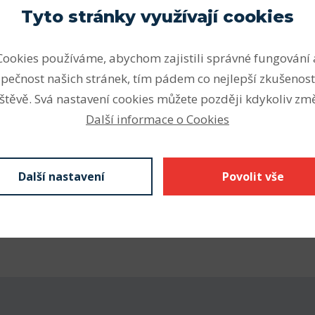
Tyto stránky využívají cookies
Parametry
Cookies používáme, abychom zajistili správné fungování 
jednom z kroužků. Jsou
pečnost našich stránek, tím pádem co nejlepší zkušenost
Vnitřní průměr (mm)
táž a demontáž. V
štěvě. Svá nastavení cookies můžete později kdykoliv změ
Vnější průměr (mm)
 typ NJ zachycuje axiální
Další informace o Cookies
ím NUP, popř. NJ s příložným
Šířka (mm)
 vodicí ložisko. Ložiska s
Vnitřní průměr (mm)
kou únosnost při relativně
Další nastavení
Povolit vše
CF nebo NJG.
Vnější průměr (mm)
Šířka - B (mm) F