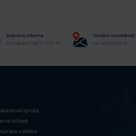
Doprava zdarma
Osobní vyzvednutí
při nákupu nad 10 000 Kč
na naší pobočce
akázková výroba
ervis ložisek
oprava a platba