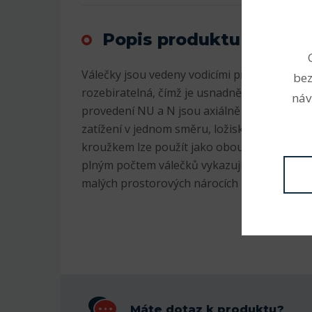
Popis produktu
Válečky jsou vedeny vodicími přírubami na 
bez
rozebiratelná, čímž je usnadněna jejich mon
náv
provedení NU a N jsou axiálně volná ložiska,
zatížení v jednom směru, ložiska s označen
kroužkem lze použít jako obousměrně axiální
plným počtem válečků vykazují zvláště vyso
malých prostorových nárocích - označení N
Máte dotaz k produktu?