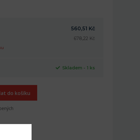
560,51 Kč
678,22 Kč
ku
Skladem - 1 ks
dat do košíku
íbených