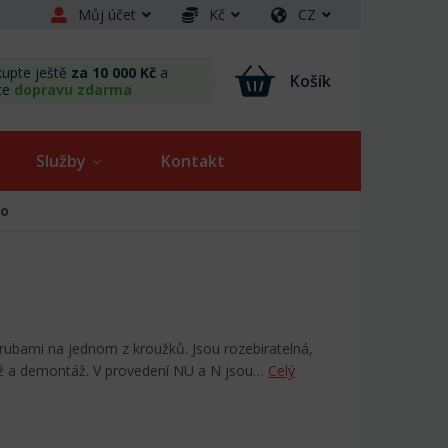
Můj účet
Kč
CZ
upte ještě
za 10 000 Kč
a
Košík
te
dopravu zdarma
Služby
Kontakt
ko
írubami na jednom z kroužků. Jsou rozebiratelná,
áž a demontáž. V provedení NU a N jsou…
Celý