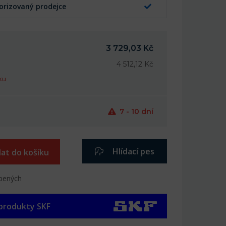
orizovaný prodejce
3 729,03 Kč
4 512,12 Kč
ku
7 - 10 dní
Hlídací pes
dat do košíku
íbených
 produkty SKF