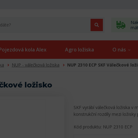
Nak
má
Pojezdová kola Alex
Agro ložiska
O nás
ka
NUP - válečková ložiska
NUP 2310 ECP SKF Válečkové lož
čkové ložisko
SKF vyrábí válečková ložiska v 
konstrukční rozdíly mezi ložisky
Kód produktu: NUP 2310 ECP