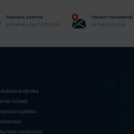
Doprava zdarma
Osobní vyzvednutí
při nákupu nad 10 000 Kč
na naší pobočce
akázková výroba
ervis ložisek
oprava a platba
eklamace
bchodní podmínky