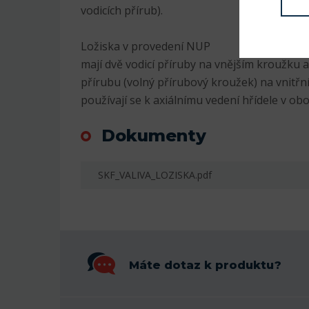
vodicích přírub).
Ložiska v provedení NUP
mají dvě vodicí příruby na vnějším kroužku a
přírubu (volný přírubový kroužek) na vnitř
používají se k axiálnímu vedení hřídele v o
Dokumenty
SKF_VALIVA_LOZISKA.pdf
Máte dotaz k produktu?