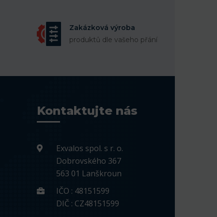
Zakázková výroba
produktů dle vašeho přání
Kontaktujte nás
Exvalos spol. s r. o.
Dobrovského 367
563 01 Lanškroun
IČO : 48151599
DIČ : CZ48151599