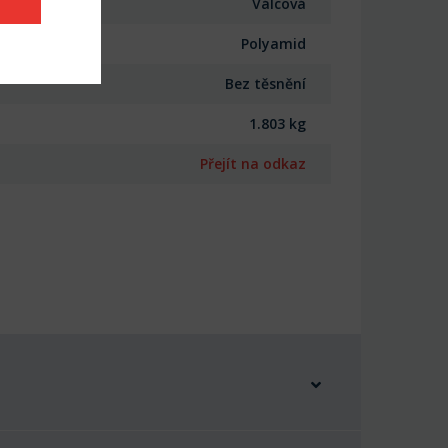
Válcová
Polyamid
Bez těsnění
1.803 kg
Přejít na odkaz