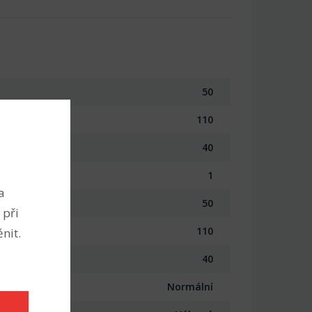
50
110
40
1
a
50
 při
110
nit.
40
Normální