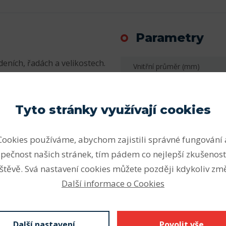
Parametry
eních, řadách a velikostech.
Vnitřní průměr (mm)
sovanými v této části
Vnější průměr (mm)
yři)
Šířka (mm)
Tyto stránky využívají cookies
 provedení)
Počet řad
Cookies používáme, abychom zajistili správné fungování 
ní zatížení, snášet velká
Vnitřní průměr (mm)
pečnost našich stránek, tím pádem co nejlepší zkušenost
očtem valivých těles (bez
 jsou proto vhodná pro velmi
Vnější průměr (mm)
štěvě. Svá nastavení cookies můžete později kdykoliv změ
ách. Vysoce únosná
Další informace o Cookies
Šířka - B (mm) F
osnost ložiska s plným
 otáček ložiska s klecí.
Radiální vůle
oužku (poloha a počet
Další nastavení
Povolit vše