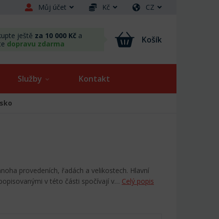
Můj účet
Kč
CZ
upte ještě
za 10 000 Kč
a
Košík
te
dopravu zdarma
Služby
Kontakt
isko
mnoha provedeních, řadách a velikostech. Hlavní
 popisovanými v této části spočívají v…
Celý popis