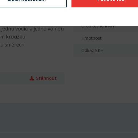
Provedení díry
Materiál klece
Druh těsnění AH
 jednu vodicí a jednu volnou
ním kroužku
Hmotnost
bou směrech
Odkaz SKF
Stáhnout