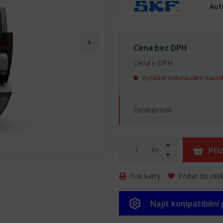
Aut
Cena bez DPH
Cena s DPH
Vyžádat individuální nabíd
Dostupnost
ks
Při
Tisk karty
Přidat do obl
Najít kompatibilní