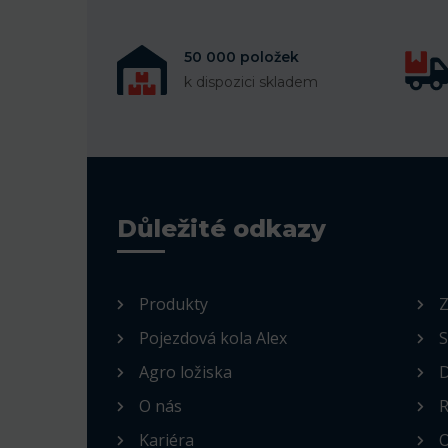
50 000 položek
k dispozici skladem
Důležité odkazy
Produkty
Z
Pojezdová kola Alex
S
Agro ložiska
D
O nás
R
Kariéra
O