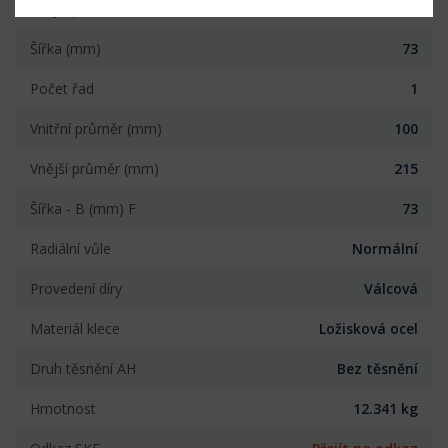
Vnější průměr (mm)
215
Šířka (mm)
73
Počet řad
1
Vnitřní průměr (mm)
100
Vnější průměr (mm)
215
Šířka - B (mm) F
73
Radiální vůle
Normální
Provedení díry
Válcová
Materiál klece
Ložisková ocel
Druh těsnění AH
Bez těsnění
Hmotnost
12.341 kg