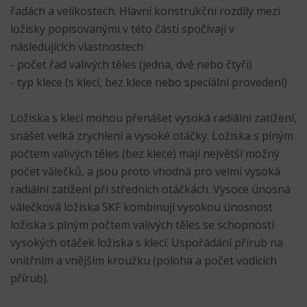
řadách a velikostech. Hlavní konstrukční rozdíly mezi
ložisky popisovanými v této části spočívají v
následujících vlastnostech:
- počet řad valivých těles (jedna, dvě nebo čtyři)
- typ klece (s klecí, bez klece nebo speciální provedení)
Ložiska s klecí mohou přenášet vysoká radiální zatížení,
snášet velká zrychlení a vysoké otáčky. Ložiska s plným
počtem valivých těles (bez klece) mají největší možný
počet válečků, a jsou proto vhodná pro velmi vysoká
radiální zatížení při středních otáčkách. Vysoce únosná
válečková ložiska SKF kombinují vysokou únosnost
ložiska s plným počtem valivých těles se schopností
vysokých otáček ložiska s klecí. Uspořádání přírub na
vnitřním a vnějším kroužku (poloha a počet vodicích
přírub).