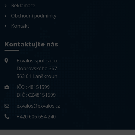
Reklamace
Obchodní podmínky
Kontakt
Kontaktujte nás
Exvalos spol. s r. o.
Dobrovského 367
563 01 Lanškroun
IČO : 48151599
DIČ : CZ48151599
exvalos@exvalos.cz
+420 606 654 240