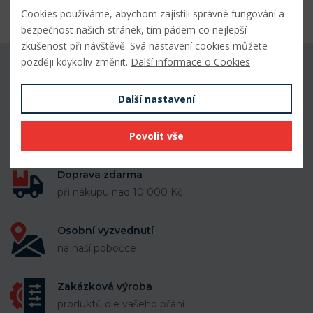
tuhost.
Cookies používáme, abychom zajistili správné fungování a
bezpečnost našich stránek, tím pádem co nejlepší
zkušenost při návštěvě. Svá nastavení cookies můžete
později kdykoliv změnit.
Další informace o Cookies
Máte dotaz k produktu?
Další nastavení
50 000 položek
Povolit vše
k dispozici skladem
Doprava zdarma
při nákupu nad 10 000 Kč
Osobní vyzvednutí
na naší pobočce
Zakázková výroba
produktů dle vašeho přání