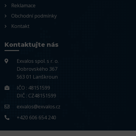
Reklamace
Obchodní podmínky
Kontakt
Kontaktujte nás
Exvalos spol. s r. o.
Dobrovského 367
563 01 Lanškroun
IČO : 48151599
DIČ : CZ48151599
exvalos@exvalos.cz
+420 606 654 240