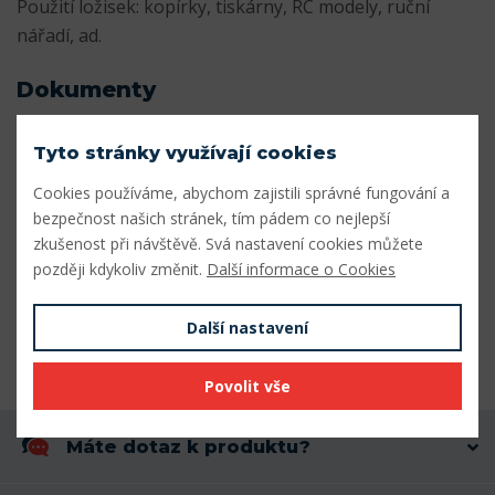
Použití ložisek: kopírky, tiskárny, RC modely, ruční
nářadí, ad.
Dokumenty
Katalog_miniaturnich_lozisek.pdf
Stáhnout
Tyto stránky využívají cookies
Cookies používáme, abychom zajistili správné fungování a
Parametry
bezpečnost našich stránek, tím pádem co nejlepší
zkušenost při návštěvě. Svá nastavení cookies můžete
Vnitřní průměr (mm)
3,175
později kdykoliv změnit.
Další informace o Cookies
Vnější průměr (mm)
7,938
Další nastavení
Šířka (mm)
3,571
Povolit vše
Máte dotaz k produktu?