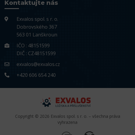
Kontaktujte nás
Exvalos spol. s r. o.
Dobrovského 367
563 01 Lanškroun
IČO : 48151599
DIČ : CZ48151599
exvalos@exvalos.cz
+420 606 654 240
Copyright © 2026 Exvalos spol. s r. o. – všechna práva
vyhrazena