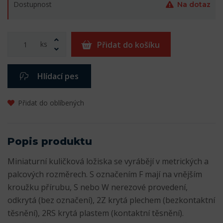
Dostupnost
Na dotaz
ks
Přidat do košíku
Hlídací pes
Přidat do oblíbených
Popis produktu
Miniaturní kuličková ložiska se vyrábějí v metrických a
palcových rozměrech. S označením F mají na vnějším
kroužku přírubu, S nebo W nerezové provedení,
odkrytá (bez označení), 2Z krytá plechem (bezkontaktní
těsnění), 2RS krytá plastem (kontaktní těsnění).