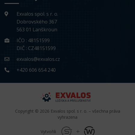
Exvalos spol. s r. o.
Dobrovského 367
563 01 Lanškroun
IČO : 48151599
DIČ : CZ48151599
exvalos@exvalos.cz
+420 606 654 240
Copyright © 2026 Exvalos spol. s r. o. – všechna práva
vyhrazena
Vytvořili