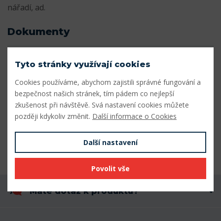
nářadí, ad.
Dokumenty
Katalog_miniaturnich_lozisek.pdf
Stáhnout
Tyto stránky využívají cookies
Parametry
Cookies používáme, abychom zajistili správné fungování a
bezpečnost našich stránek, tím pádem co nejlepší
zkušenost při návštěvě. Svá nastavení cookies můžete
Vnitřní průměr (mm)
3,175
později kdykoliv změnit.
Další informace o Cookies
Vnější průměr (mm)
9,525
Další nastavení
Šířka (mm)
3,967
Povolit vše
Máte dotaz k produktu?