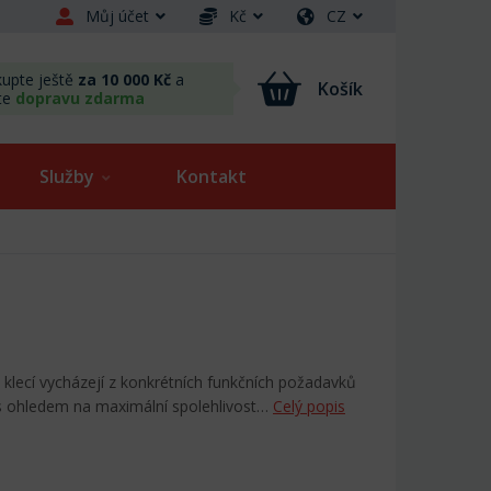
Můj účet
Kč
CZ
upte ještě
za 10 000 Kč
a
Košík
te
dopravu zdarma
Služby
Kontakt
 klecí vycházejí z konkrétních funkčních požadavků
 s ohledem na maximální spolehlivost…
Celý popis