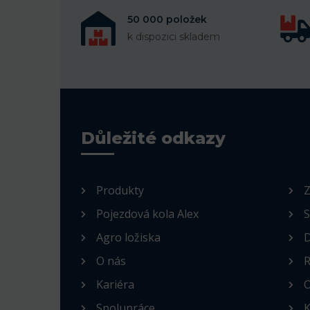
50 000 položek
k dispozici skladem
Důležité odkazy
Produkty
Z
Pojezdová kola Alex
S
Agro ložiska
D
O nás
R
Kariéra
O
Spolupráce
K