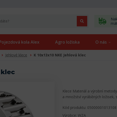
Nak
má
Pojezdová kola Alex
Agro ložiska
O nás
Jehlové klece
K 10x13x10 NKE Jehlová klec
 klec
Klece Materiál a výrobní metody
a množství vyráběných ložisek,
Kód produktu: 05000001013108
Výrobce: WZA