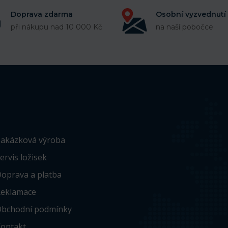
Doprava zdarma
Osobní vyzvednutí
při nákupu nad 10 000 Kč
na naší pobočce
akázková výroba
ervis ložisek
oprava a platba
eklamace
bchodní podmínky
ontakt