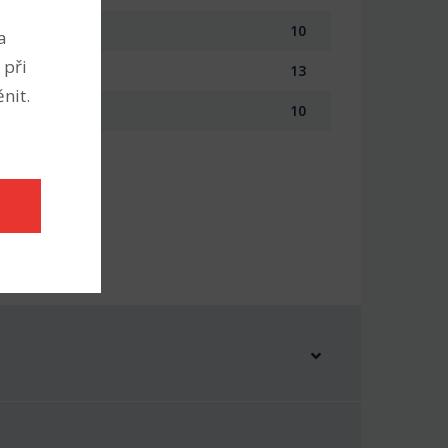
10
a
 při
13
nit.
10