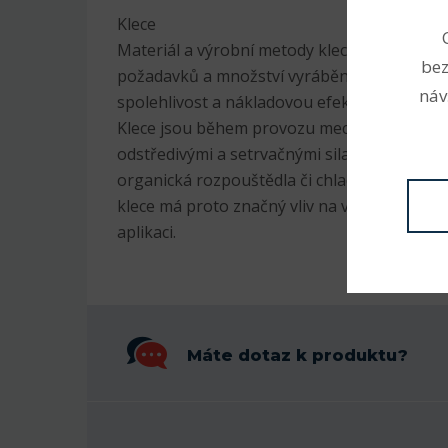
Klece
Materiál a výrobní metody klecí vycházejí z
bez
požadavků a množství vyráběných ložisek, 
náv
spolehlivost a nákladovou efektivitu.
Klece jsou během provozu mechanicky namá
odstředivými a setrvačnými silami. Mohou na
organická rozpouštědla či chladiva, maziva a
klece má proto značný vliv na vhodnost vali
aplikaci.
Máte dotaz k produktu?