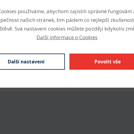
Vnitřní průměr (mm)
Cookies používáme, abychom zajistili správné fungování 
 konkrétních funkčních
pečnost našich stránek, tím pádem co nejlepší zkušenost
Vnější průměr (mm)
s ohledem na maximální
štěvě. Svá nastavení cookies můžete později kdykoliv změ
Šířka (mm)
Další informace o Cookies
haný třením, rázy,
 ně mít vliv také některá
 přísady do maziv. Materiál
Další nastavení
Povolit vše
vého ložiska pro konkrétní