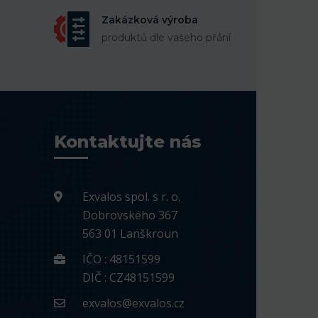
Zakázková výroba
produktů dle vašeho přání
Kontaktujte nás
Exvalos spol. s r. o.
Dobrovského 367
563 01 Lanškroun
IČO : 48151599
DIČ : CZ48151599
exvalos@exvalos.cz