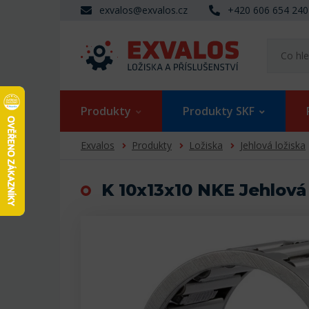
exvalos@exvalos.cz
+420 606 654 240
Produkty
Produkty SKF
Exvalos
Produkty
Ložiska
Jehlová ložiska
K 10x13x10 NKE Jehlová