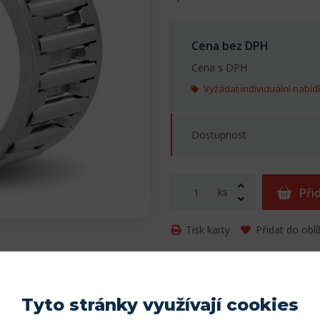
Cena bez DPH
Cena s DPH
Vyžádat individuální nabíd
Dostupnost
ks
Při
Tisk karty
Přidat do obl
Parametry
Tyto stránky využívají cookies