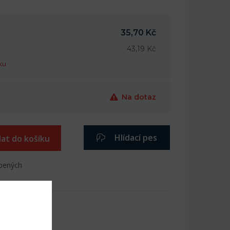
35,70 Kč
43,19 Kč
ku
Na dotaz
Hlídací pes
dat do košíku
íbených