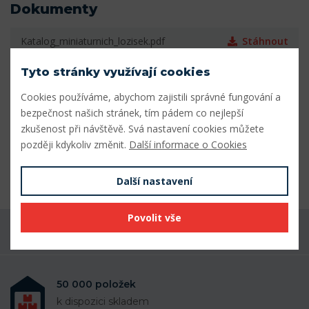
Dokumenty
Katalog_miniaturnich_lozisek.pdf
Stáhnout
Tyto stránky využívají cookies
Parametry
Cookies používáme, abychom zajistili správné fungování a
Vnitřní průměr (mm)
4
bezpečnost našich stránek, tím pádem co nejlepší
zkušenost při návštěvě. Svá nastavení cookies můžete
Vnější průměr (mm)
9
později kdykoliv změnit.
Další informace o Cookies
Šířka (mm)
2,5
Další nastavení
Povolit vše
Máte dotaz k produktu?
50 000 položek
k dispozici skladem