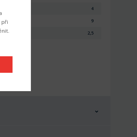
4
a
9
 při
nit.
2,5