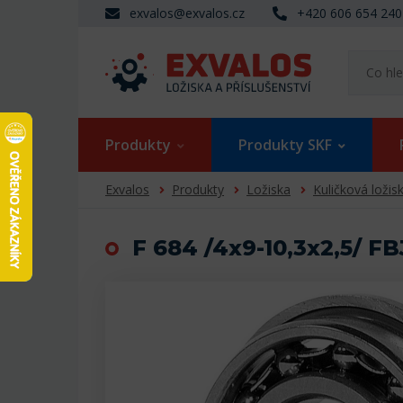
exvalos@exvalos.cz
+420 606 654 240
Produkty
Produkty SKF
Exvalos
Produkty
Ložiska
Kuličková ložis
F 684 /4x9-10,3x2,5/ FB