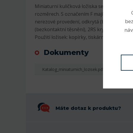
Miniaturní kuličková ložiska se vyrábějí v m
rozměrech. S označením F mají na vnějším 
bez
nerezové provedení, odkrytá (bez označení)
(bezkontaktní těsnění), 2RS krytá plastem (k
náv
Použití ložisek: kopírky, tiskárny, RC modely,
Dokumenty
Katalog_miniaturnich_lozisek.pdf
Máte dotaz k produktu?