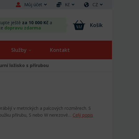
Můj účet
Kč
CZ
upte ještě
za 10 000 Kč
a
Košík
te
dopravu zdarma
Služby
Kontakt
urní ložisko s přírubou
vyrábějí v metrických a palcových rozměrech. S
roužku přírubu, S nebo W nerezové…
Celý popis