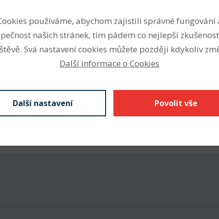
etrických a palcových
Vnitřní průměr (mm)
Cookies používáme, abychom zajistili správné fungování 
kroužku přírubu, S nebo W
Vnější průměr (mm)
pečnost našich stránek, tím pádem co nejlepší zkušenost
, 2Z krytá plechem
ontaktní těsnění).
štěvě. Svá nastavení cookies můžete později kdykoliv změ
Šířka (mm)
 ruční nářadí, ad.
Další informace o Cookies
Další nastavení
Povolit vše
Stáhnout