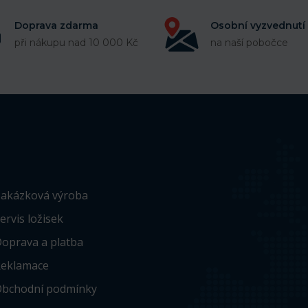
Doprava zdarma
Osobní vyzvednutí
při nákupu nad 10 000 Kč
na naší pobočce
akázková výroba
ervis ložisek
oprava a platba
eklamace
bchodní podmínky