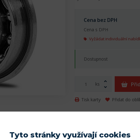
Cena bez DPH
Cena s DPH
Vyžádat individuální nabíd
Dostupnost
ks
Při
Tisk karty
Přidat do obl
Parametry
Tyto stránky využívají cookies