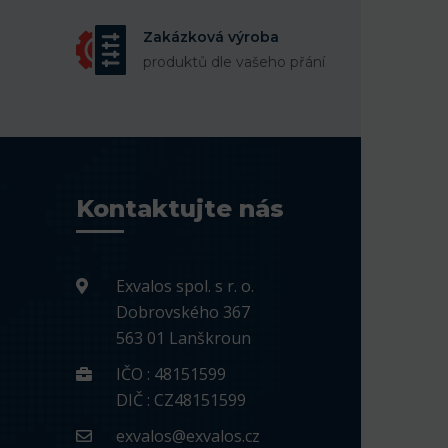
Zakázková výroba
produktů dle vašeho přání
Kontaktujte nás
Exvalos spol. s r. o.
Dobrovského 367
563 01 Lanškroun
IČO : 48151599
DIČ : CZ48151599
exvalos@exvalos.cz