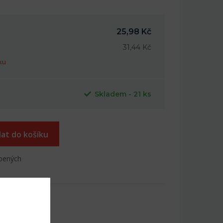
25,98 Kč
31,44 Kč
ku
Skladem - 21 ks
dat do košíku
íbených