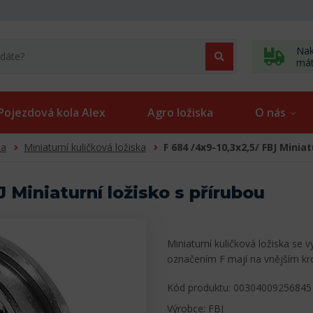
Nak
má
Pojezdová kola Alex
Agro ložiska
O nás
ka
Miniaturní kuličková ložiska
F 684 /4x9-10,3x2,5/ FBJ Miniat
J Miniaturní ložisko s přírubou
Miniaturní kuličková ložiska se 
označením F mají na vnějším k
Kód produktu: 00304009256845
Výrobce: FBJ