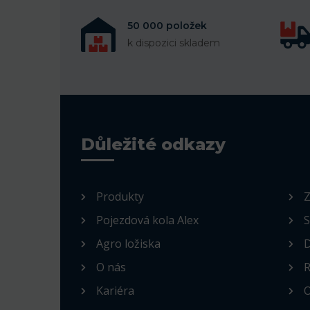
50 000 položek
k dispozici skladem
Důležité odkazy
Produkty
Z
Pojezdová kola Alex
S
Agro ložiska
D
O nás
R
Kariéra
O