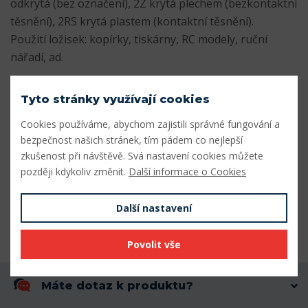
odkrytá (bez označení), 2Z krytá plechem (bezkontaktní
těsnění), 2RS krytá plastem (kontaktní těsnění).
Použití ložisek: kopírky, tiskárny, RC modely, ruční
nářadí, ad.
Dokumenty
Tyto stránky využívají cookies
Katalog_miniaturnich_lozisek.pdf
Stáhnout
Cookies používáme, abychom zajistili správné fungování a
bezpečnost našich stránek, tím pádem co nejlepší
zkušenost při návštěvě. Svá nastavení cookies můžete
Parametry
později kdykoliv změnit.
Další informace o Cookies
Vnitřní průměr (mm)
4
Další nastavení
Šířka (mm)
4
Povolit vše
Máte dotaz k produktu?