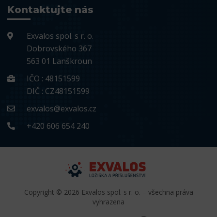
Kontaktujte nás
Exvalos spol. s r. o.
Dobrovského 367
563 01 Lanškroun
IČO : 48151599
DIČ : CZ48151599
exvalos@exvalos.cz
+420 606 654 240
Copyright © 2026 Exvalos spol. s r. o. – všechna práva
vyhrazena