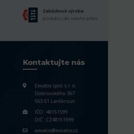
Zakázková výroba
produktů dle vašeho přání
Kontaktujte nás
Exvalos spol. s r. o.
Dobrovského 367
563 01 Lanškroun
IČO : 48151599
DIČ : CZ48151599
exvalos@exvalos.cz