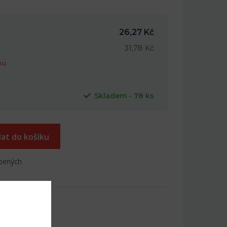
26,27 Kč
31,78 Kč
ku
Skladem - 78 ks
dat do košíku
íbených