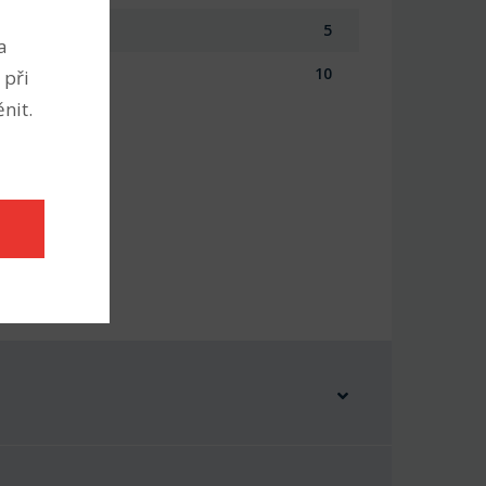
5
a
10
 při
nit.