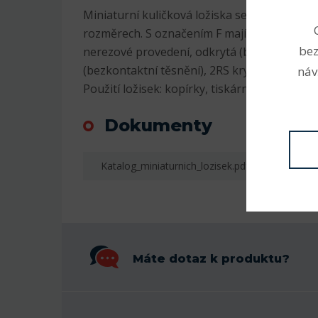
Miniaturní kuličková ložiska se vyrábějí v m
rozměrech. S označením F mají na vnějším 
bez
nerezové provedení, odkrytá (bez označení)
(bezkontaktní těsnění), 2RS krytá plastem (k
náv
Použití ložisek: kopírky, tiskárny, RC modely,
Dokumenty
Katalog_miniaturnich_lozisek.pdf
Máte dotaz k produktu?