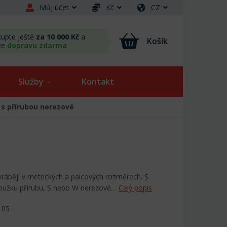
Můj účet
Kč
CZ
upte ještě
za 10 000 Kč
a
Košík
te
dopravu zdarma
Služby
Kontakt
 s přírubou nerezové
vyrábějí v metrických a palcových rozměrech. S
roužku přírubu, S nebo W nerezové…
Celý popis
105