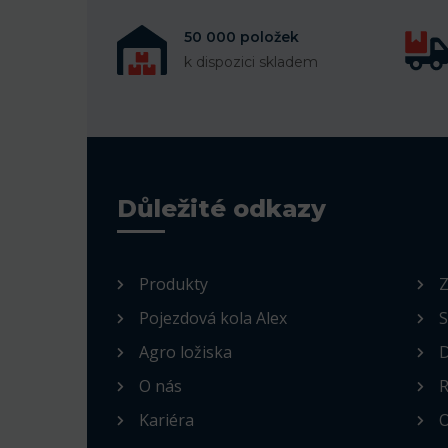
50 000 položek
k dispozici skladem
Důležité odkazy
Produkty
Z
Pojezdová kola Alex
S
Agro ložiska
D
O nás
R
Kariéra
O