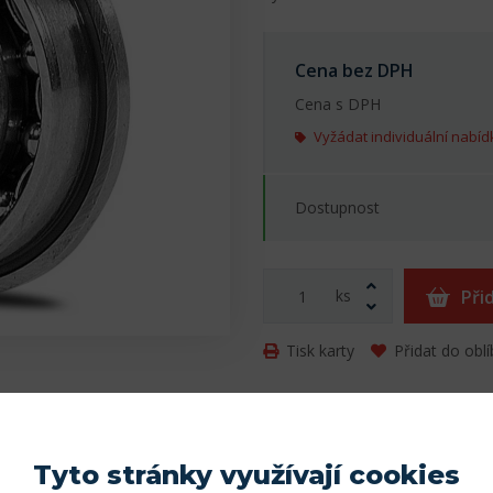
Cena bez DPH
Cena s DPH
Vyžádat individuální nabíd
Dostupnost
ks
Při
Tisk karty
Přidat do obl
Parametry
Tyto stránky využívají cookies