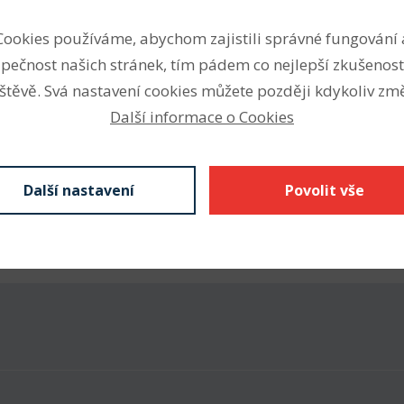
etrických a palcových
Vnitřní průměr (mm)
Cookies používáme, abychom zajistili správné fungování 
kroužku přírubu, S nebo W
Vnější průměr (mm)
pečnost našich stránek, tím pádem co nejlepší zkušenost
, 2Z krytá plechem
ontaktní těsnění).
štěvě. Svá nastavení cookies můžete později kdykoliv změ
 ruční nářadí, ad.
Další informace o Cookies
Další nastavení
Povolit vše
Stáhnout