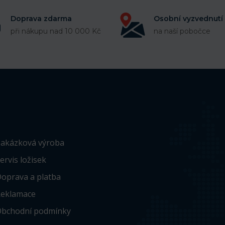
Doprava zdarma
Osobní vyzvednutí
při nákupu nad 10 000 Kč
na naší pobočce
akázková výroba
ervis ložisek
oprava a platba
eklamace
bchodní podmínky