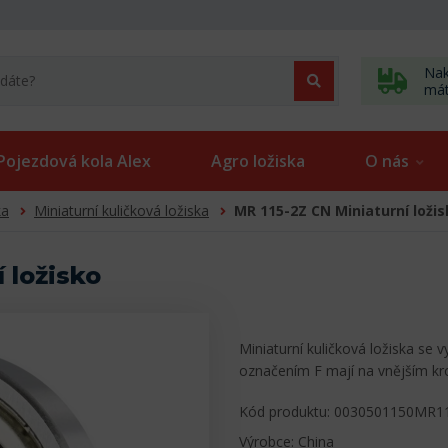
Nak
má
Pojezdová kola Alex
Agro ložiska
O nás
ka
Miniaturní kuličková ložiska
MR 115-2Z CN Miniaturní loži
 ložisko
Miniaturní kuličková ložiska se 
označením F mají na vnějším k
Kód produktu: 0030501150MR1
Výrobce: China