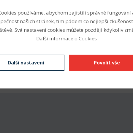
etrických a palcových
Vnitřní průměr (mm)
Cookies používáme, abychom zajistili správné fungování 
kroužku přírubu, S nebo W
Vnější průměr (mm)
pečnost našich stránek, tím pádem co nejlepší zkušenost
, 2Z krytá plechem
ontaktní těsnění).
štěvě. Svá nastavení cookies můžete později kdykoliv změ
Šířka (mm)
 ruční nářadí, ad.
Další informace o Cookies
Další nastavení
Povolit vše
Stáhnout