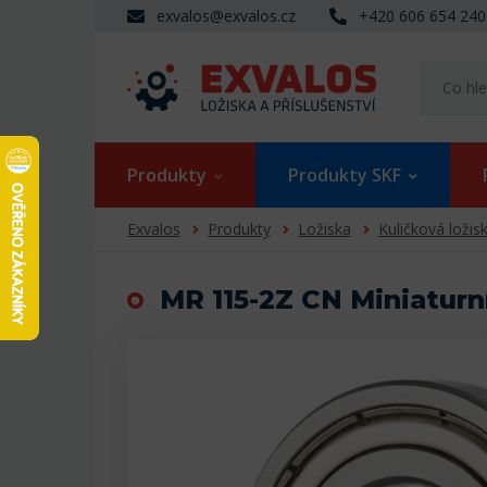
exvalos@exvalos.cz
+420 606 654 240
Produkty
Produkty SKF
Exvalos
Produkty
Ložiska
Kuličková ložis
MR 115-2Z CN Miniaturní