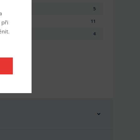
5
a
11
 při
nit.
4