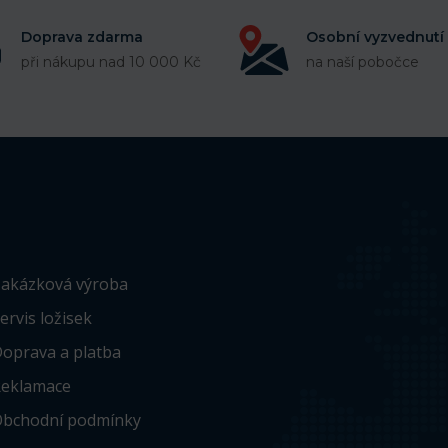
Doprava zdarma
Osobní vyzvednutí
při nákupu nad 10 000 Kč
na naší pobočce
akázková výroba
ervis ložisek
oprava a platba
eklamace
bchodní podmínky