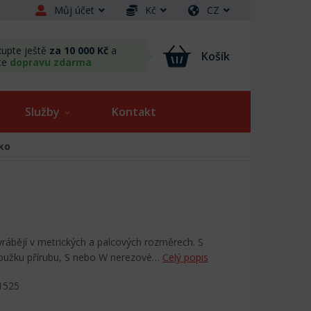
Můj účet
Kč
CZ
upte ještě
za 10 000 Kč
a
Košík
te
dopravu zdarma
Služby
Kontakt
sko
vyrábějí v metrických a palcových rozměrech. S
roužku přírubu, S nebo W nerezové…
Celý popis
1525