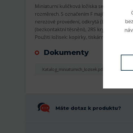
Miniaturní kuličková ložiska se vyrábějí v m
rozměrech. S označením F mají na vnějším 
bez
nerezové provedení, odkrytá (bez označení)
(bezkontaktní těsnění), 2RS krytá plastem (k
náv
Použití ložisek: kopírky, tiskárny, RC modely,
Dokumenty
Katalog_miniaturnich_lozisek.pdf
Máte dotaz k produktu?