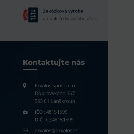
Zakázková výroba
produktů dle vašeho přání
Kontaktujte nás
Exvalos spol. s r. o.
Dobrovského 367
563 01 Lanškroun
IČO : 48151599
DIČ : CZ48151599
exvalos@exvalos.cz