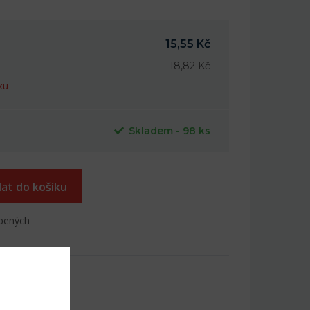
15,55 Kč
18,82 Kč
ku
Skladem - 98 ks
dat do košíku
íbených