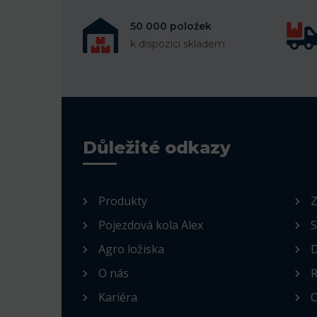
50 000 položek
k dispozici skladem
Důležité odkazy
Produkty
Z
Pojezdová kola Alex
S
Agro ložiska
D
O nás
R
Kariéra
O