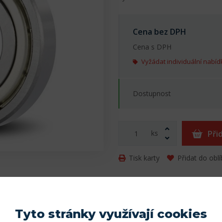
Cena bez DPH
Cena s DPH
Vyžádat individuální nabíd
Dostupnost
ks
Při
Tisk karty
Přidat do obl
Parametry
Tyto stránky využívají cookies