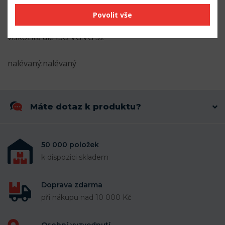
hmotnost:1.00 kg
Povolit vše
viskozita dle ISO VG:VG 32
nalévaný:nalévaný
Máte dotaz k produktu?
50 000 položek
k dispozici skladem
Doprava zdarma
při nákupu nad 10 000 Kč