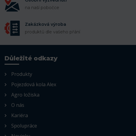
Osobní vyzvednutí
na naší pobočce
Zakázková výroba
produktů dle vašeho přání
Důležité odkazy
Produkty
Pojezdová kola Alex
Agro ložiska
O nás
Kariéra
Spolupráce