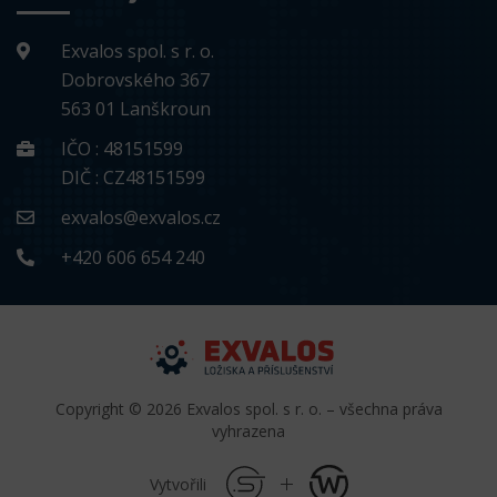
Exvalos spol. s r. o.
Dobrovského 367
563 01 Lanškroun
IČO : 48151599
DIČ : CZ48151599
exvalos@exvalos.cz
+420 606 654 240
Copyright © 2026 Exvalos spol. s r. o. – všechna práva
vyhrazena
Vytvořili