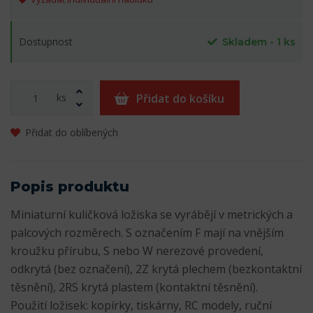
Dostupnost
Skladem - 1 ks
ks
Přidat do košíku
Přidat do oblíbených
Popis produktu
Miniaturní kuličková ložiska se vyrábějí v metrických a
palcových rozměrech. S označením F mají na vnějším
kroužku přírubu, S nebo W nerezové provedení,
odkrytá (bez označení), 2Z krytá plechem (bezkontaktní
těsnění), 2RS krytá plastem (kontaktní těsnění).
Použití ložisek: kopírky, tiskárny, RC modely, ruční