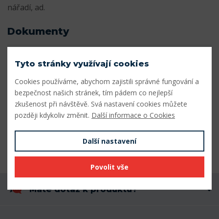
nářadí, ad.
Dokumenty
Katalog_miniaturnich_lozisek.pdf
Stáhnout
Tyto stránky využívají cookies
Parametry
Cookies používáme, abychom zajistili správné fungování a
bezpečnost našich stránek, tím pádem co nejlepší
zkušenost při návštěvě. Svá nastavení cookies můžete
Vnitřní průměr (mm)
7
později kdykoliv změnit.
Další informace o Cookies
Vnější průměr (mm)
11
Další nastavení
Šířka (mm)
2,5
Povolit vše
Máte dotaz k produktu?