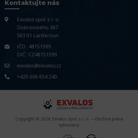
Kontaktujte nás
Exvalos spol. s r. o.
Dobrovského 367
563 01 Lanškroun
IČO : 48151599
DIČ : CZ48151599
exvalos@exvalos.cz
+420 606 654 240
Copyright © 2026 Exvalos spol. s r. o. – všechna práva
vyhrazena