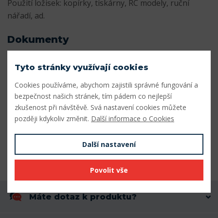
Použití ložisek: kopírky, tiskárny, RC modely, ruční
nářadí, ad.
Dokumenty
Katalog_miniaturnich_lozisek.pdf
Stáhnout
Tyto stránky využívají cookies
Cookies používáme, abychom zajistili správné fungování a
Parametry
bezpečnost našich stránek, tím pádem co nejlepší
zkušenost při návštěvě. Svá nastavení cookies můžete
Vnitřní průměr (mm)
8
později kdykoliv změnit.
Další informace o Cookies
Vnější průměr (mm)
16
Další nastavení
Šířka (mm)
5
Povolit vše
Máte dotaz k produktu?