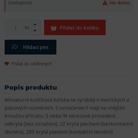
Dostupnost
Na dotaz
ks
Přidat do košíku
Hlídací pes
Přidat do oblíbených
Popis produktu
Miniaturní kuličková ložiska se vyrábějí v metrických a
palcových rozměrech. S označením F mají na vnějším
kroužku přírubu, S nebo W nerezové provedení,
odkrytá (bez označení), 2Z krytá plechem (bezkontaktní
těsnění), 2RS krytá plastem (kontaktní těsnění).